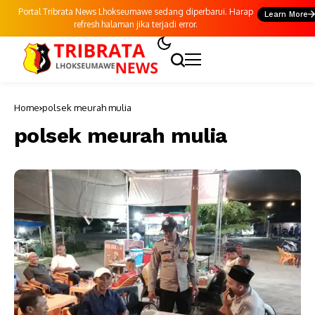
Portal Tribrata News Lhokseumawe sedang diperbarui. Harap
Learn More
refresh halaman jika terjadi error.
Home
polsek meurah mulia
polsek meurah mulia