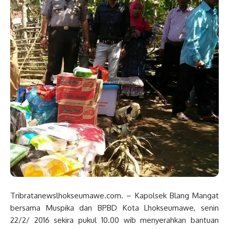
Tribratanewslhokseumawe.com. – Kapolsek Blang Mangat
bersama Muspika dan BPBD Kota Lhokseumawe, senin
22/2/ 2016 sekira pukul 10.00 wib menyerahkan bantuan