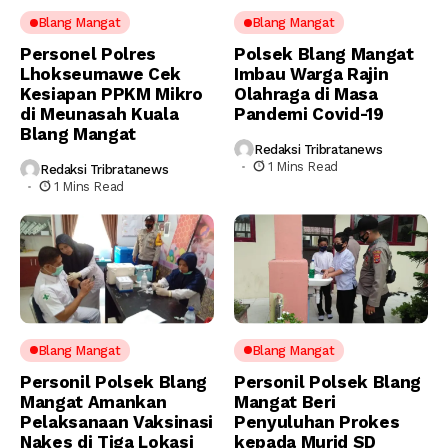
Blang Mangat
Blang Mangat
Personel Polres
Polsek Blang Mangat
Lhokseumawe Cek
Imbau Warga Rajin
Kesiapan PPKM Mikro
Olahraga di Masa
di Meunasah Kuala
Pandemi Covid-19
Blang Mangat
Redaksi Tribratanews
1 Mins Read
Redaksi Tribratanews
1 Mins Read
Blang Mangat
Blang Mangat
Personil Polsek Blang
Personil Polsek Blang
Mangat Amankan
Mangat Beri
Pelaksanaan Vaksinasi
Penyuluhan Prokes
Nakes di Tiga Lokasi
kepada Murid SD