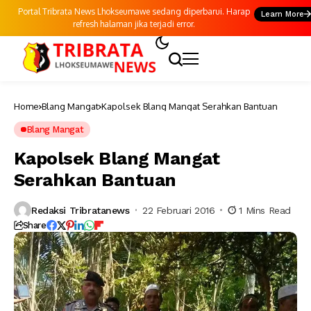
Portal Tribrata News Lhokseumawe sedang diperbarui. Harap
Learn More
refresh halaman jika terjadi error.
Home
Blang Mangat
Kapolsek Blang Mangat Serahkan Bantuan
Blang Mangat
Kapolsek Blang Mangat
Serahkan Bantuan
Redaksi Tribratanews
22 Februari 2016
1 Mins Read
Share