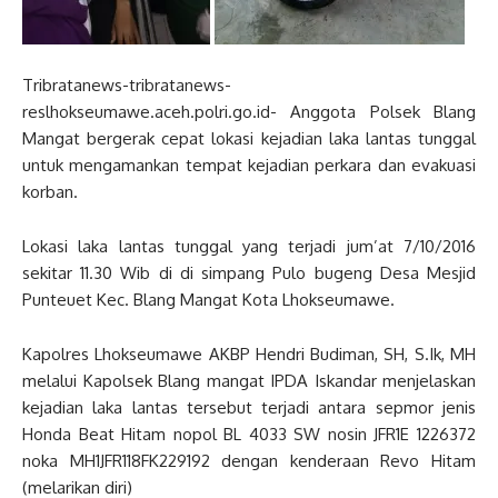
Tribratanews-tribratanews-
reslhokseumawe.aceh.polri.go.id- Anggota Polsek Blang
Mangat bergerak cepat lokasi kejadian laka lantas tunggal
untuk mengamankan tempat kejadian perkara dan evakuasi
korban.
Lokasi laka lantas tunggal yang terjadi jum’at 7/10/2016
sekitar 11.30 Wib di di simpang Pulo bugeng Desa Mesjid
Punteuet Kec. Blang Mangat Kota Lhokseumawe.
Kapolres Lhokseumawe AKBP Hendri Budiman, SH, S.Ik, MH
melalui Kapolsek Blang mangat IPDA Iskandar menjelaskan
kejadian laka lantas tersebut terjadi antara sepmor jenis
Honda Beat Hitam nopol BL 4033 SW nosin JFR1E 1226372
noka MH1JFR118FK229192 dengan kenderaan Revo Hitam
(melarikan diri)