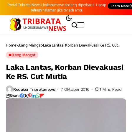
Portal Tribrata News Lhokseumawe sedang diperbarui. Harap
Learn More
refresh halaman jika terjadi error.
Home
Blang Mangat
Laka Lantas, Korban Dievakuasi Ke RS. Cut
Mutia
Blang Mangat
Laka Lantas, Korban Dievakuasi
Ke RS. Cut Mutia
Redaksi Tribratanews
7 Oktober 2016
1 Mins Read
Share