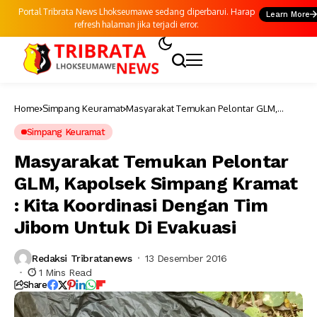
Portal Tribrata News Lhokseumawe sedang diperbarui. Harap
Learn More
refresh halaman jika terjadi error.
Home
Simpang Keuramat
Masyarakat Temukan Pelontar GLM,
Kapolsek Simpang Kramat : Kita
Koordinasi Dengan Tim Jibom Untuk Di
Simpang Keuramat
Evakuasi
Masyarakat Temukan Pelontar
GLM, Kapolsek Simpang Kramat
: Kita Koordinasi Dengan Tim
Jibom Untuk Di Evakuasi
Redaksi Tribratanews
13 Desember 2016
1 Mins Read
Share