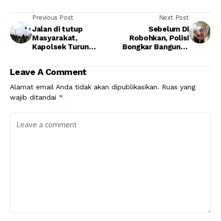
Previous Post
Next Post
Jalan di tutup
Sebelum Di
Masyarakat,
Robohkan, Polisi
Kapolsek Turun
Bongkar Bangunan
Langsung Atasi
Bermanfaat Di
Masyakat Untuk
Pesantren Sirajul
Leave A Comment
Berikan Pemahaman
Huda
Alamat email Anda tidak akan dipublikasikan.
Ruas yang
wajib ditandai
*