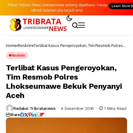
Portal Tribrata News Lhokseumawe sedang diperbarui. Harap
Learn More
refresh halaman jika terjadi error.
Home
Reskrim
Terlibat Kasus Pengeroyokan, Tim Resmob Polres
Lhokseumawe Bekuk Penyanyi Aceh
Reskrim
Terlibat Kasus Pengeroyokan,
Tim Resmob Polres
Lhokseumawe Bekuk Penyanyi
Aceh
Redaksi Tribratanews
4 Desember 2016
1 Mins Read
Share