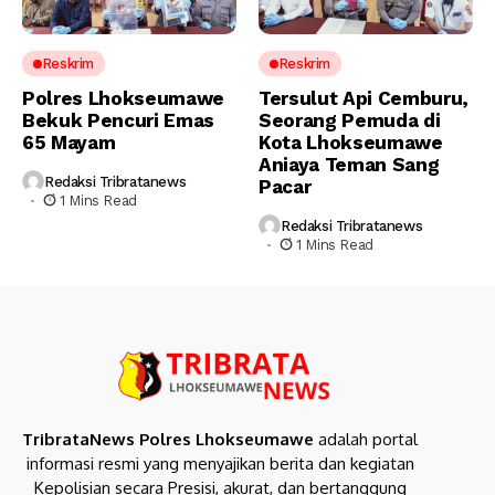
Reskrim
Reskrim
Polres Lhokseumawe
Tersulut Api Cemburu,
Bekuk Pencuri Emas
Seorang Pemuda di
65 Mayam
Kota Lhokseumawe
Aniaya Teman Sang
Redaksi Tribratanews
Pacar
1 Mins Read
Redaksi Tribratanews
1 Mins Read
TribrataNews Polres Lhokseumawe
adalah portal
informasi resmi yang menyajikan berita dan kegiatan
Kepolisian secara Presisi, akurat, dan bertanggung