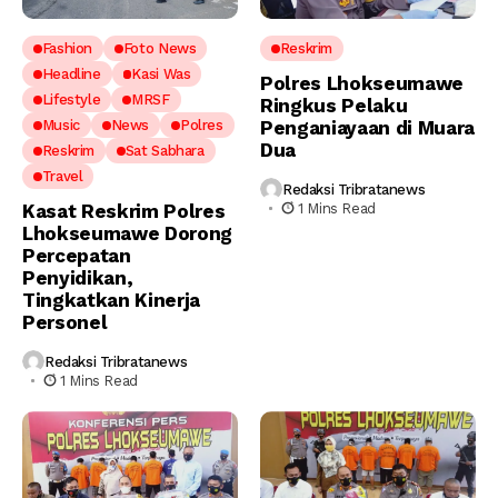
Fashion
Foto News
Reskrim
Headline
Kasi Was
Polres Lhokseumawe
Lifestyle
MRSF
Ringkus Pelaku
Music
News
Polres
Penganiayaan di Muara
Dua
Reskrim
Sat Sabhara
Travel
Redaksi Tribratanews
Kasat Reskrim Polres
1 Mins Read
Lhokseumawe Dorong
Percepatan
Penyidikan,
Tingkatkan Kinerja
Personel
Redaksi Tribratanews
1 Mins Read