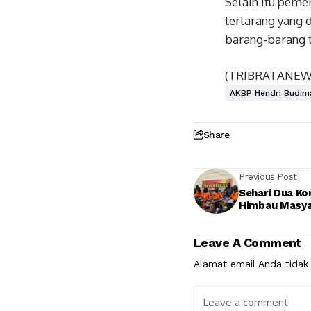
Selain itu peme
terlarang yang 
barang-barang t
(TRIBRATANE
AKBP Hendri Budim
Share
Previous Post
Sehari Dua Ko
Himbau Masy
Leave A Comment
Alamat email Anda tidak 