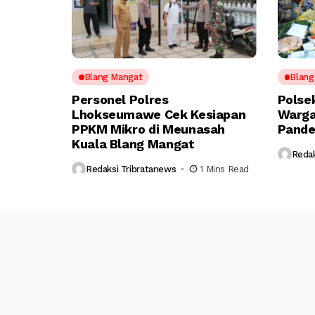
Blang Mangat
Blang
Personel Polres
Polse
Lhokseumawe Cek Kesiapan
Warga
PPKM Mikro di Meunasah
Pande
Kuala Blang Mangat
Redak
Redaksi Tribratanews
1 Mins Read