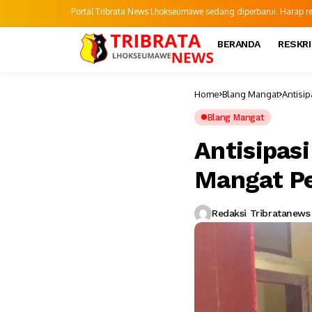
Portal Tribrata News Lhokseumawe sedang diperbarui. Harap refr
BERANDA
RESKR
Home
Blang Mangat
Antisi
Blang Mangat
Antisipas
Mangat Pe
Redaksi Tribratanews