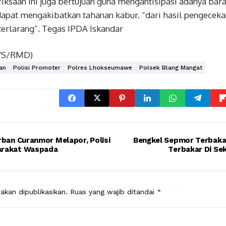
riksaan ini juga bertujuan guna mengantisipasi adanya ba
dapat mengakibatkan tahanan kabur. “dari hasil pengecek
erlarang”. Tegas IPDA Iskandar
WS/RMD)
an
Polisi Promoter
Polres Lhokseumawe
Polsek Blang Mangat
rban Curanmor Melapor, Polisi
Bengkel Sepmor Terbakar
arakat Waspada
Terbakar Di Se
akan dipublikasikan.
Ruas yang wajib ditandai
*