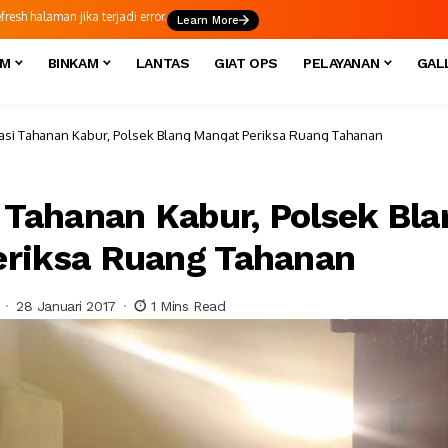
esh halaman jika terjadi error.
Learn More
IM
BINKAM
LANTAS
GIAT OPS
PELAYANAN
GAL
pasi Tahanan Kabur, Polsek Blang Mangat Periksa Ruang Tahanan
i Tahanan Kabur, Polsek Bla
riksa Ruang Tahanan
28 Januari 2017
1 Mins Read