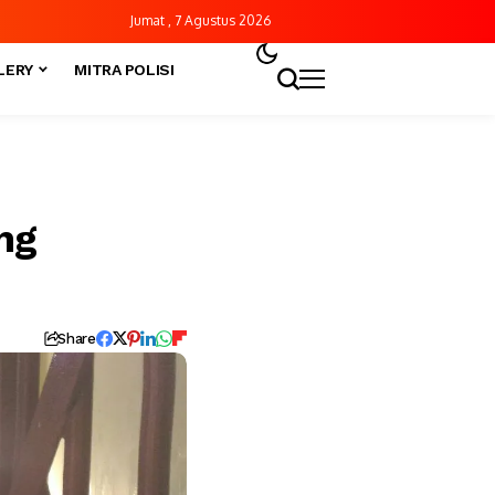
Jumat , 7 Agustus 2026
LERY
MITRA POLISI
ng
Share