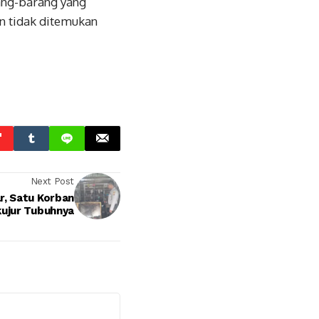
rang-barang yang
an tidak ditemukan
Next Post
, Satu Korban
kujur Tubuhnya