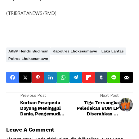
(TRIBRATANEWS/RMD)
.
AKBP Hendri Budiman
Kapolres Lhokseumawe
Laka Lantas
Polres Lhokseumawe
Previous Post
Next Post
Korban Pesepeda
Tiga Tersangka
Dayung Meninggal
Peledekan BOM LP
Dunia, Pengemudi
Diserahkan ke
Avanza Melarikan Diri
Kejaksaan
Leave A Comment