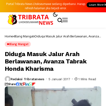
Portal Tribrata News Lhokseumawe sedang diperbarui. Harap
Learn More
refresh halaman jika terjadi error.
Home
Blang Mangat
Diduga Masuk Jalur Arah Berlawanan, Avanza
Tabrak Honda Kharisma
Blang Mangat
Diduga Masuk Jalur Arah
Berlawanan, Avanza Tabrak
Honda Kharisma
Redaksi Tribratanews
5 Januari 2017
1 Mins Read
Share