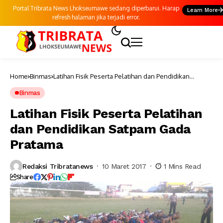
Portal Tribrata News Lhokseumawe sedang diperbarui. Harap
Learn More
refresh halaman jika terjadi error.
Home
Binmas
Latihan Fisik Peserta Pelatihan dan Pendidikan
Satpam Gada Pratama
Binmas
Latihan Fisik Peserta Pelatihan
dan Pendidikan Satpam Gada
Pratama
Redaksi Tribratanews
10 Maret 2017
1 Mins Read
Share