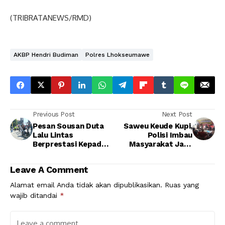
(TRIBRATANEWS/RMD)
AKBP Hendri Budiman
Polres Lhokseumawe
Previous Post
Next Post
Pesan Sousan Duta
Saweu Keude Kupi,
Lalu Lintas
Polisi Imbau
Berprestasi Kepada
Masyarakat Jaga
Pengguna Jalan
Kamtibmas Dan Jauhi
Narkoba
Leave A Comment
Alamat email Anda tidak akan dipublikasikan.
Ruas yang
wajib ditandai
*