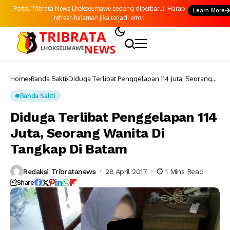
Portal Tribrata News Lhokseumawe sedang diperbarui. Harap
Learn More
refresh halaman jika terjadi error.
Home
Banda Sakti
Diduga Terlibat Penggelapan 114 Juta, Seorang
Wanita Di Tangkap Di Batam
Banda Sakti
Diduga Terlibat Penggelapan 114
Juta, Seorang Wanita Di
Tangkap Di Batam
Redaksi Tribratanews
28 April 2017
1 Mins Read
Share