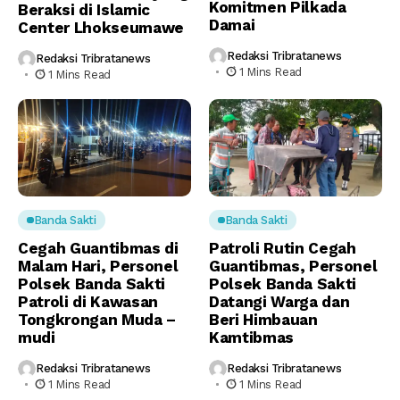
Komitmen Pilkada
Beraksi di Islamic
Damai
Center Lhokseumawe
Redaksi Tribratanews
Redaksi Tribratanews
1 Mins Read
1 Mins Read
Banda Sakti
Banda Sakti
Cegah Guantibmas di
Patroli Rutin Cegah
Malam Hari, Personel
Guantibmas, Personel
Polsek Banda Sakti
Polsek Banda Sakti
Patroli di Kawasan
Datangi Warga dan
Tongkrongan Muda –
Beri Himbauan
mudi
Kamtibmas
Redaksi Tribratanews
Redaksi Tribratanews
1 Mins Read
1 Mins Read