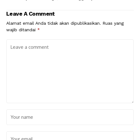
Saber Cantumkan
Kini Mendekam Di Sel
Call Centre Di Baliho
Polsek Banda Sakti
Leave A Comment
Alamat email Anda tidak akan dipublikasikan.
Ruas yang
wajib ditandai
*