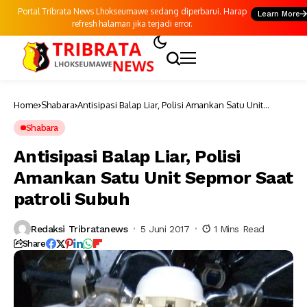
Portal Tribrata News Lhokseumawe sedang diperbarui. Harap
Learn More
refresh halaman jika terjadi error.
Home
Shabara
Antisipasi Balap Liar, Polisi Amankan Satu Unit
Sepmor Saat patroli Subuh
Shabara
Antisipasi Balap Liar, Polisi
Amankan Satu Unit Sepmor Saat
patroli Subuh
Redaksi Tribratanews
5 Juni 2017
1 Mins Read
Share