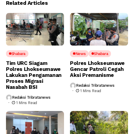
Related Articles
Shabara
News
Shabara
Tim URC Siagam
Polres Lhokseumawe
Polres Lhokseumawe
Gencar Patroli Cegah
Lakukan Pengamanan
Aksi Premanisme
Proses Migrasi
Redaksi Tribratanews
Nasabah BSI
1 Mins Read
Redaksi Tribratanews
1 Mins Read