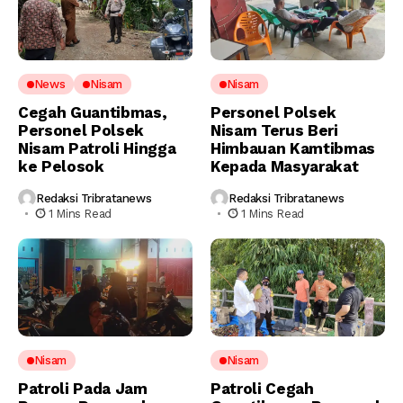
News
Nisam
Nisam
Cegah Guantibmas,
Personel Polsek
Personel Polsek
Nisam Terus Beri
Nisam Patroli Hingga
Himbauan Kamtibmas
ke Pelosok
Kepada Masyarakat
Redaksi Tribratanews
Redaksi Tribratanews
1 Mins Read
1 Mins Read
Nisam
Nisam
Patroli Pada Jam
Patroli Cegah