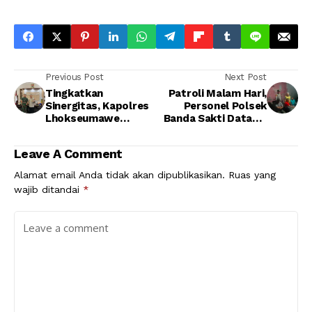
Previous Post
Next Post
Tingkatkan
Patroli Malam Hari,
Sinergitas, Kapolres
Personel Polsek
Lhokseumawe
Banda Sakti Datangi
Silaturrahmi dengan
Warga Sedang
Dandim 0103 Aceh
Berkumpul
Leave A Comment
Utara
Alamat email Anda tidak akan dipublikasikan.
Ruas yang
wajib ditandai
*