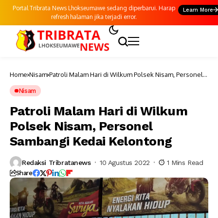
Portal Tribrata News Lhokseumawe sedang diperbarui. Harap
Learn More
refresh halaman jika terjadi error.
Home
Nisam
Patroli Malam Hari di Wilkum Polsek Nisam, Personel
Sambangi Kedai Kelontong
Nisam
Patroli Malam Hari di Wilkum
Polsek Nisam, Personel
Sambangi Kedai Kelontong
Redaksi Tribratanews
10 Agustus 2022
1 Mins Read
Share