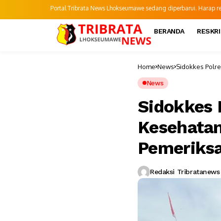
Portal Tribrata News Lhokseumawe sedang diperbarui. Harap refr
BERANDA
RESKR
Home
News
Sidokkes Polre
News
Sidokkes 
Kesehatan 
Pemeriks
Redaksi Tribratanews