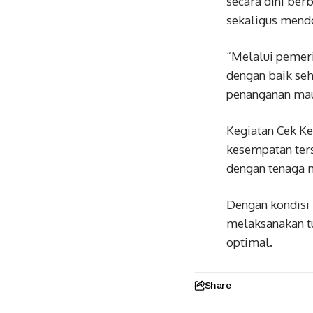
secara dini ber
sekaligus mendo
“Melalui pemeri
dengan baik seh
penanganan maup
Kegiatan Cek Ke
kesempatan ters
dengan tenaga 
Dengan kondisi
melaksanakan t
optimal.
Share