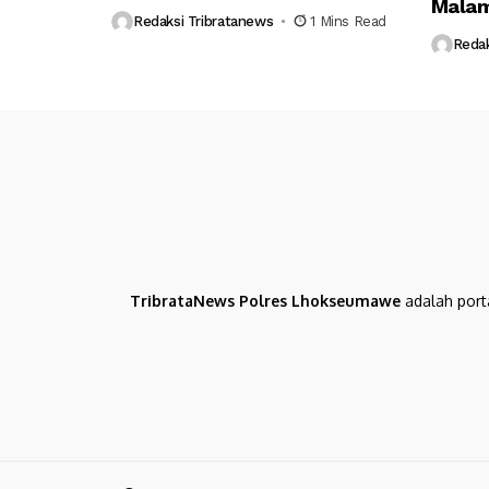
Malam
Redaksi Tribratanews
1 Mins Read
Redak
TribrataNews Polres Lhokseumawe
adalah port