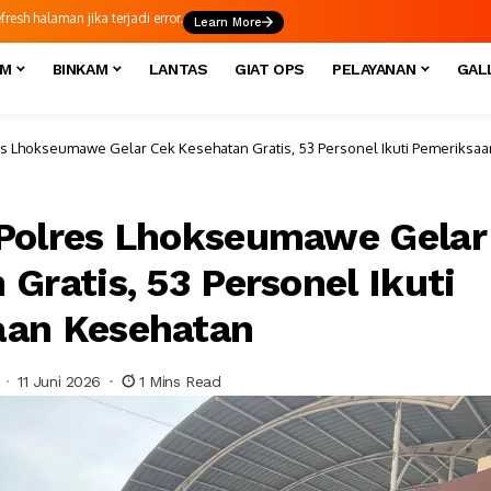
esh halaman jika terjadi error.
Learn More
IM
BINKAM
LANTAS
GIAT OPS
PELAYANAN
GAL
s Lhokseumawe Gelar Cek Kesehatan Gratis, 53 Personel Ikuti Pemeriksa
Polres Lhokseumawe Gelar
Gratis, 53 Personel Ikuti
aan Kesehatan
11 Juni 2026
1 Mins Read