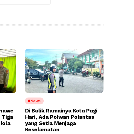
News
umawe
Di Balik Ramainya Kota Pagi
 Tiga
Hari, Ada Polwan Polantas
lola
yang Setia Menjaga
Keselamatan