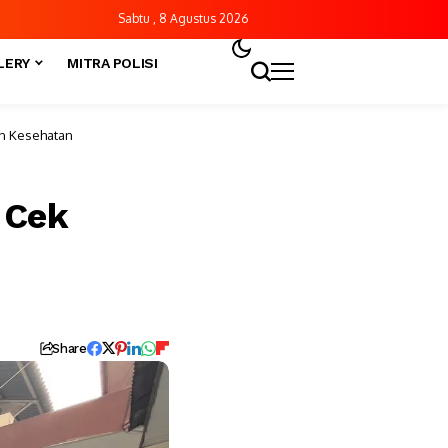
Sabtu , 8 Agustus 2026
LERY
MITRA POLISI
an Kesehatan
 Cek
Share