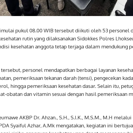
imulai pukul 08.00 WIB tersebut diikuti oleh 53 personel
kesehatan rutin yang dilaksanakan Sidokkes Polres Lhok
disi kesehatan anggota tetap terjaga dalam mendukung p
tersebut, personel mendapatkan berbagai layanan kesehat
hatan, pemeriksaan tekanan darah (tensi), pengecekan kad
erol, hingga pemeriksaan kesehatan dasar. Selain itu, petu
t-obatan dan vitamin sesuai dengan hasil pemeriksaan 
umawe AKBP Dr. Ahzan., S.H., S.I.K., M.S.M., M.H melalui
A Syaiful Azhar, A.Mk mengatakan, kegiatan ini bertuju