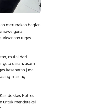
 dan merupakan bagian
seumawe guna
elaksanaan tugas
an, mulai dari
ar gula darah, asam
gas kesehatan juga
masing-masing
 Kasidokkes Polres
an untuk mendeteksi