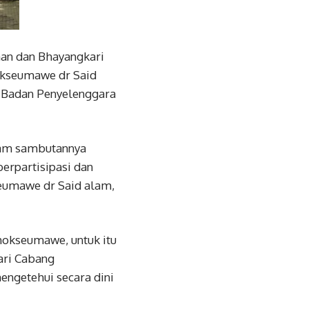
an dan Bhayangkari
okseumawe dr Said
ri Badan Penyelenggara
lam sambutannya
erpartisipasi dan
eumawe dr Said alam,
hokseumawe, untuk itu
ari Cabang
engetehui secara dini