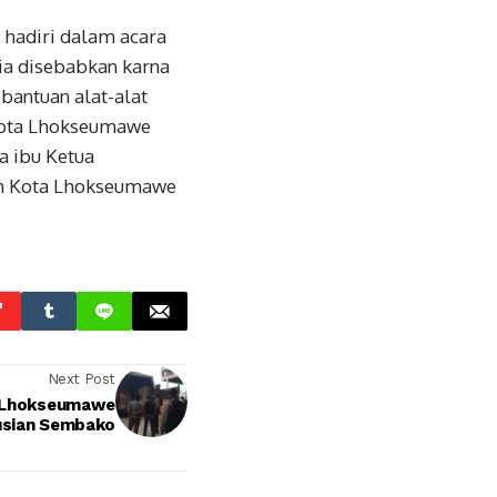
hadiri dalam acara
ia disebabkan karna
bantuan alat-alat
 Kota Lhokseumawe
a ibu Ketua
an Kota Lhokseumawe
Next Post
s Lhokseumawe
usian Sembako