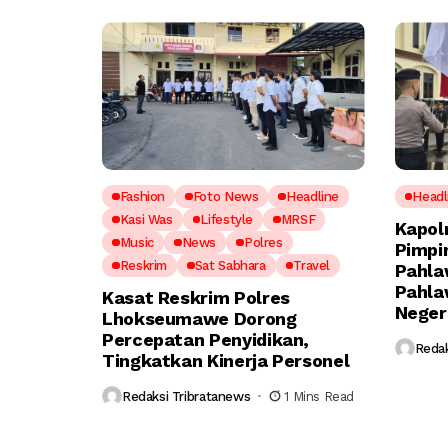
Fashion
Foto News
Headline
Headl
Kasi Was
Lifestyle
MRSF
Kapol
Music
News
Polres
Pimpi
Reskrim
Sat Sabhara
Travel
Pahla
Pahla
Kasat Reskrim Polres
Neger
Lhokseumawe Dorong
Percepatan Penyidikan,
Redak
Tingkatkan Kinerja Personel
Redaksi Tribratanews
1 Mins Read