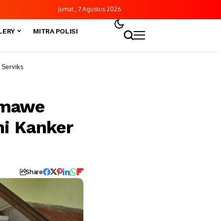
Jumat , 7 Agustus 2026
LERY
MITRA POLISI
 Serviks
umawe
ni Kanker
Share