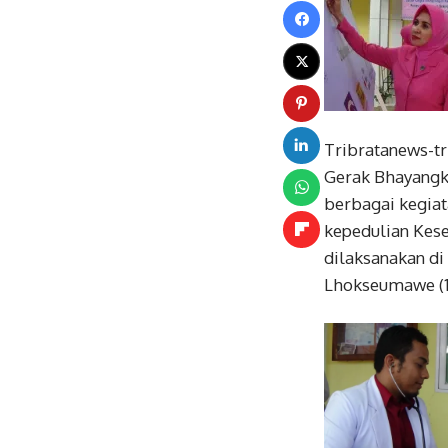
Tribratanews-t
Gerak Bhayangk
berbagai kegiat
kepedulian Kese
dilaksanakan d
Lhokseumawe (1