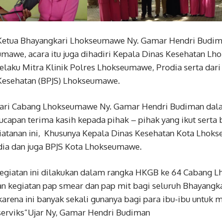
i Ketua Bhayangkari Lhokseumawe Ny. Gamar Hendri Budim
mawe, acara itu juga dihadiri Kepala Dinas Kesehatan Lh
 selaku Mitra Klinik Polres Lhokseumawe, Prodia serta da
 Kesehatan (BPJS) Lhokseumawe.
ari Cabang Lhokseumawe Ny. Gamar Hendri Budiman da
apan terima kasih kepada pihak – pihak yang ikut serta b
atanan ini, Khusunya Kepala Dinas Kesehatan Kota Lhoks
dia dan juga BPJS Kota Lhokseumawe.
egiatan ini dilakukan dalam rangka HKGB ke 64 Cabang L
n kegiatan pap smear dan pap mit bagi seluruh Bhayangk
rena ini banyak sekali gunanya bagi para ibu-ibu untuk m
serviks”Ujar Ny, Gamar Hendri Budiman