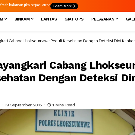
esh halaman jika terjadi error.
Learn More
IM
BINKAM
LANTAS
GIAT OPS
PELAYANAN
GAL
kari Cabang Lhokseumawe Peduli Kesehatan Dengan Deteksi Dini Kanker
ayangkari Cabang Lhokse
sehatan Dengan Deteksi Di
19 September 2016
1 Mins Read