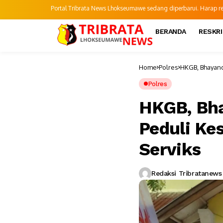
Portal Tribrata News Lhokseumawe sedang diperbarui. Harap refr
BERANDA
RESKR
Home
Polres
HKGB, Bhayang
Polres
HKGB, Bh
Peduli Ke
Serviks
Redaksi Tribratanews