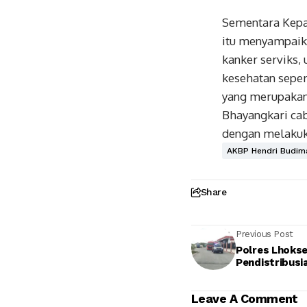
Sementara Kepa
itu menyampaika
kanker serviks,
kesehatan seper
yang merupakan 
Bhayangkari ca
dengan melakuka
AKBP Hendri Budim
Share
Previous Post
Polres Lhoks
Pendistribus
Leave A Comment