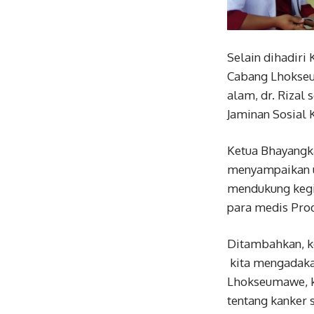
Selain dihadir
Cabang Lhokseu
alam, dr. Rizal
Jaminan Sosial
Ketua Bhayangk
menyampaikan uc
mendukung kegi
para medis Pro
Ditambahkan, k
kita mengadaka
Lhokseumawe, ka
tentang kanker 