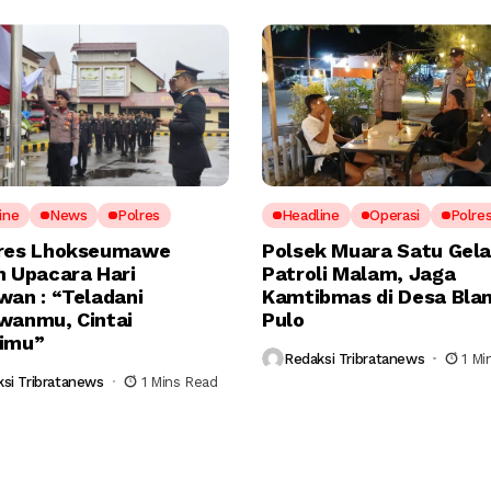
ine
News
Polres
Headline
Operasi
Polre
res Lhokseumawe
Polsek Muara Satu Gela
n Upacara Hari
Patroli Malam, Jaga
wan : “Teladani
Kamtibmas di Desa Bla
wanmu, Cintai
Pulo
imu”
Redaksi Tribratanews
1 Mi
si Tribratanews
1 Mins Read