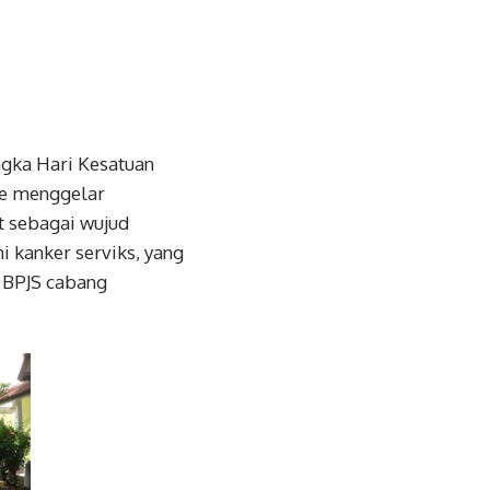
ngka Hari Kesatuan
we menggelar
t sebagai wujud
 kanker serviks, yang
 BPJS cabang