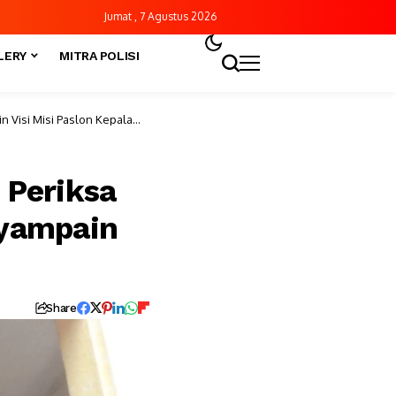
Jumat , 7 Agustus 2026
LERY
MITRA POLISI
 Visi Misi Paslon Kepala
 Periksa
yampain
Share