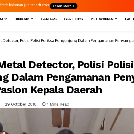
esh halaman jika terjadi error.
Learn More
IM
BINKAM
LANTAS
GIAT OPS
PELAYANAN
GAL
 Detector, Polisi Polisi Periksa Pengunjung Dalam Pengamanan Penyampain
tal Detector, Polisi Polisi
ng Dalam Pengamanan Pen
 Paslon Kepala Daerah
29 Oktober 2016
1 Mins Read