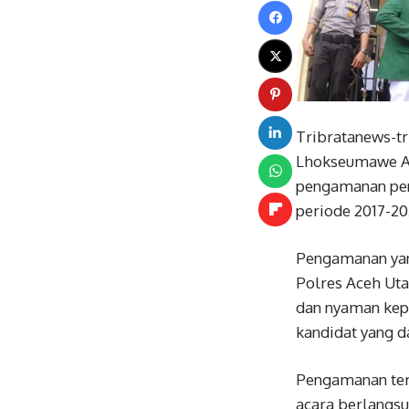
Tribratanews-tr
Lhokseumawe AK
pengamanan peny
periode 2017-2
Pengamanan yan
Polres Aceh Uta
dan nyaman kep
kandidat yang d
Pengamanan ters
acara berlangsu