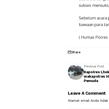
sukses mensuks
Sebelum acara 
bawaan para ta
( Humas Polre
Share
Previous Post
Kapolres Lho
wakapolres H
Pemuda
Leave A Comment
Alamat email Anda tidak 