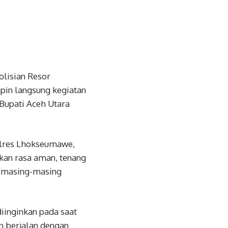
olisian Resor
pin langsung kegiatan
Bupati Aceh Utara
olres Lhokseumawe,
kan rasa aman, tenang
i masing-masing
iinginkan pada saat
n berjalan dengan