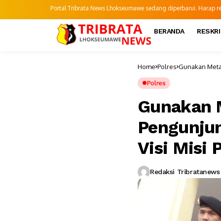
Portal Tribrata News Lhokseumawe sedang diperbarui. Harap refr
BERANDA
RESKR
Home
Polres
Gunakan Metal
Daerah
Polres
Gunakan Me
Pengunju
Visi Misi
Redaksi Tribratanews