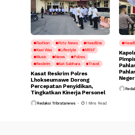
Fashion
Foto News
Headline
Headl
Kasi Was
Lifestyle
MRSF
Kapol
Music
News
Polres
Pimpi
Reskrim
Sat Sabhara
Travel
Pahla
Pahla
Kasat Reskrim Polres
Neger
Lhokseumawe Dorong
Percepatan Penyidikan,
Redak
Tingkatkan Kinerja Personel
Redaksi Tribratanews
1 Mins Read