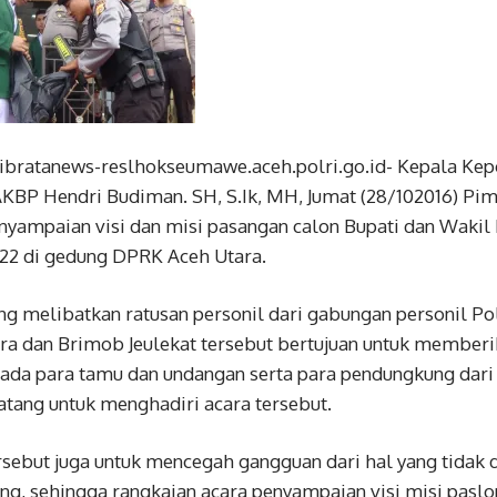
ibratanews-reslhokseumawe.aceh.polri.go.id- Kepala Kep
BP Hendri Budiman. SH, S.Ik, MH, Jumat (28/102016) Pim
ampaian visi dan misi pasangan calon Bupati dan Wakil 
022 di gedung DPRK Aceh Utara.
g melibatkan ratusan personil dari gabungan personil P
ra dan Brimob Jeulekat tersebut bertujuan untuk memberi
ada para tamu dan undangan serta para pendungkung dar
atang untuk menghadiri acara tersebut.
ebut juga untuk mencegah gangguan dari hal yang tidak d
ng, sehingga rangkaian acara penyampaian visi misi paslo