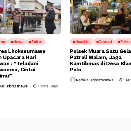
ine
News
Polres
Headline
Operasi
Polre
res Lhokseumawe
Polsek Muara Satu Gela
n Upacara Hari
Patroli Malam, Jaga
wan : “Teladani
Kamtibmas di Desa Bla
wanmu, Cintai
Pulo
imu”
Redaksi Tribratanews
1 Mi
si Tribratanews
1 Mins Read