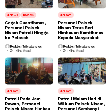
News
Nisam
Nisam
Cegah Guantibmas,
Personel Polsek
Personel Polsek
Nisam Terus Beri
Nisam Patroli Hingga
Himbauan Kamtibmas
ke Pelosok
Kepada Masyarakat
Redaksi Tribratanews
Redaksi Tribratanews
1 Mins Read
1 Mins Read
Nisam
Nisam
Patroli Pada Jam
Patroli Malam Hari di
Rawan, Personel
Wilkum Polsek Nisam,
Polsek Nisam Himbau
Personel Sambangi