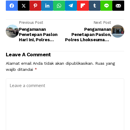
Previous Post
Next Post
Pengamanan
Pengamanan
Penetepan Paslon
Penetapan Paslon,
Hari Ini, Polres
Polres Lhokseumawe
Lhokseumawe
Kerahkan Pasukan Ke
Kerahkan Ratusan
Hotel Lido
Leave A Comment
Personil
Alamat email Anda tidak akan dipublikasikan.
Ruas yang
wajib ditandai
*