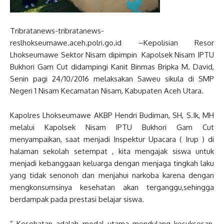
Tribratanews-tribratanews-
reslhokseumawe.aceh.polri.go.id –Kepolisian Resor
Lhokseumawe Sektor Nisam dipimpin Kapolsek Nisam IPTU
Bukhori Gam Cut didampingi Kanit Binmas Bripka M. David,
Senin pagi 24/10/2016 melaksakan Saweu sikula di SMP
Negeri 1 Nisam Kecamatan Nisam, Kabupaten Aceh Utara.
Kapolres Lhokseumawe AKBP Hendri Budiman, SH, S.Ik, MH
melalui Kapolsek Nisam IPTU Bukhori Gam Cut
menyampaikan, saat menjadi Inspektur Upacara ( Irup ) di
halaman sekolah setempat , kita mengajak siswa untuk
menjadi kebanggaan keluarga dengan menjaga tingkah laku
yang tidak senonoh dan menjahui narkoba karena dengan
mengkonsumsinya kesehatan akan terganggu,sehingga
berdampak pada prestasi belajar siswa.
” Kesehatan adalah modal utama mendulang kesuksesan,