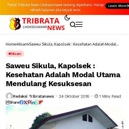
Portal Tribrata News Lhokseumawe sedang diperbarui. Harap
Learn More
refresh halaman jika terjadi error.
Home
Nisam
Saweu Sikula, Kapolsek : Kesehatan Adalah Modal
Utama Mendulang Kesuksesan
Nisam
Saweu Sikula, Kapolsek :
Kesehatan Adalah Modal Utama
Mendulang Kesuksesan
Redaksi Tribratanews
24 Oktober 2016
1 Mins Read
Share