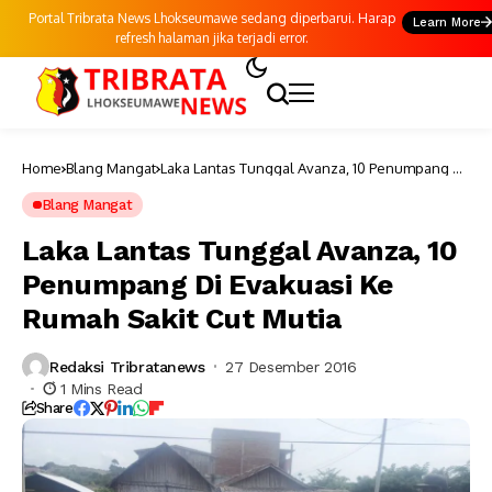
Portal Tribrata News Lhokseumawe sedang diperbarui. Harap
Learn More
refresh halaman jika terjadi error.
Home
Blang Mangat
Laka Lantas Tunggal Avanza, 10 Penumpang Di
Evakuasi Ke Rumah Sakit Cut Mutia
Blang Mangat
Laka Lantas Tunggal Avanza, 10
Penumpang Di Evakuasi Ke
Rumah Sakit Cut Mutia
Redaksi Tribratanews
27 Desember 2016
1 Mins Read
Share