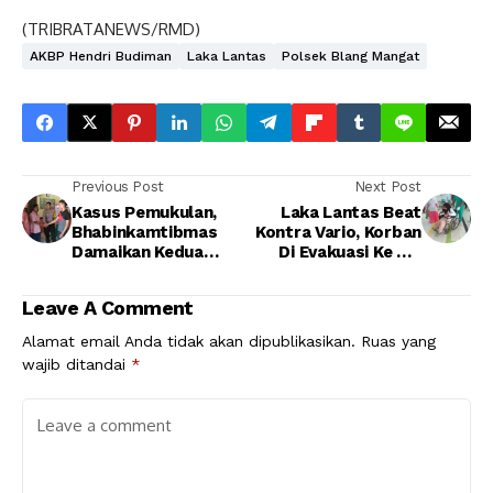
(TRIBRATANEWS/RMD)
AKBP Hendri Budiman
Laka Lantas
Polsek Blang Mangat
Previous Post
Next Post
Kasus Pemukulan,
Laka Lantas Beat
Bhabinkamtibmas
Kontra Vario, Korban
Damaikan Kedua
Di Evakuasi Ke RS.
Belah Pihak
Cut Mutia
Berdasarkan Qanun
Leave A Comment
Alamat email Anda tidak akan dipublikasikan.
Ruas yang
wajib ditandai
*