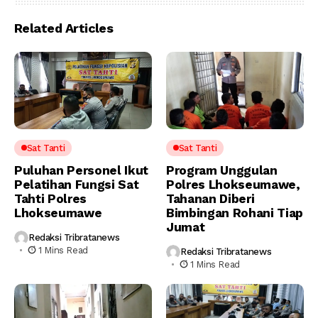
Related Articles
Sat Tanti
Sat Tanti
Puluhan Personel Ikut
Program Unggulan
Pelatihan Fungsi Sat
Polres Lhokseumawe,
Tahti Polres
Tahanan Diberi
Lhokseumawe
Bimbingan Rohani Tiap
Jumat
Redaksi Tribratanews
1 Mins Read
Redaksi Tribratanews
1 Mins Read