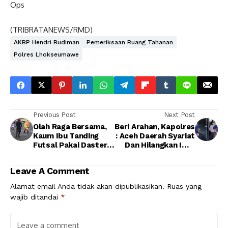
Ops
(TRIBRATANEWS/RMD)
AKBP Hendri Budiman
Pemeriksaan Ruang Tahanan
Polres Lhokseumawe
Previous Post
Next Post
Olah Raga Bersama,
Beri Arahan, Kapolres
Kaum Ibu Tanding
: Aceh Daerah Syariat
Futsal Pakai Daster
Dan Hilangkan Imej
Dan Sepatu PDL
BKO Tidak Seperti
Dipahami
Leave A Comment
Alamat email Anda tidak akan dipublikasikan.
Ruas yang
wajib ditandai
*