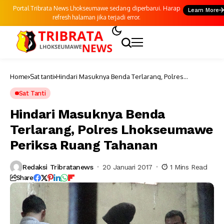
Portal Tribrata News Lhokseumawe sedang diperbarui. Harap
Learn More
refresh halaman jika terjadi error.
Home
Sat tanti
Hindari Masuknya Benda Terlarang, Polres
Lhokseumawe Periksa Ruang Tahanan
Sat Tanti
Hindari Masuknya Benda
Terlarang, Polres Lhokseumawe
Periksa Ruang Tahanan
Redaksi Tribratanews
20 Januari 2017
1 Mins Read
Share