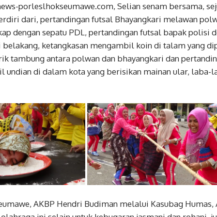
anews-porleslhokseumawe.com, Selian senam bersama, sej
erdiri dari, pertandingan futsal Bhayangkari melawan p
kap dengan sepatu PDL, pertandingan futsal bapak polisi 
di belakang, ketangkasan mengambil koin di talam yang di
arik tambung antara polwan dan bhayangkari dan pertand
 undian di dalam kota yang berisikan mainan ular, laba-
eumawe, AKBP Hendri Budiman melalui Kasubag Humas, A
lahraga ini selain untuk kebugaran jasmani dan rohani, j