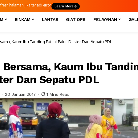
esh halaman jika terjadi error.
Learn More
IM
BINKAM
LANTAS
GIAT OPS
PELAYANAN
GAL
sama, Kaum Ibu Tanding Futsal Pakai Daster Dan Sepatu PDL
 Bersama, Kaum Ibu Tandin
ter Dan Sepatu PDL
20 Januari 2017
1 Mins Read