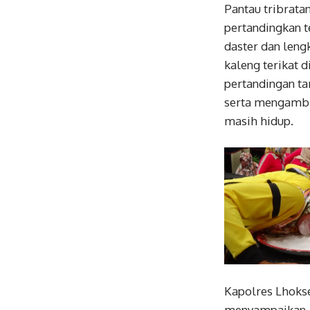
Pantau tribrat
pertandingkan t
daster dan leng
kaleng terikat 
pertandingan t
serta mengambil
masih hidup.
Kapolres Lhoks
menyampaikan, o