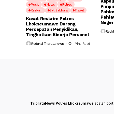
Kapol
Music
News
Polres
Pimpi
Reskrim
Sat Sabhara
Travel
Pahla
Pahla
Kasat Reskrim Polres
Neger
Lhokseumawe Dorong
Percepatan Penyidikan,
Redak
Tingkatkan Kinerja Personel
Redaksi Tribratanews
1 Mins Read
TribrataNews Polres Lhokseumawe
adalah port