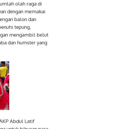
umlah olah raga di
olwan dengan memakai
dengan balon dan
penuhi tepung,
ingan mengambil belut
laba dan humster yang
KP Abdul Latif
uga untuk hiburan para