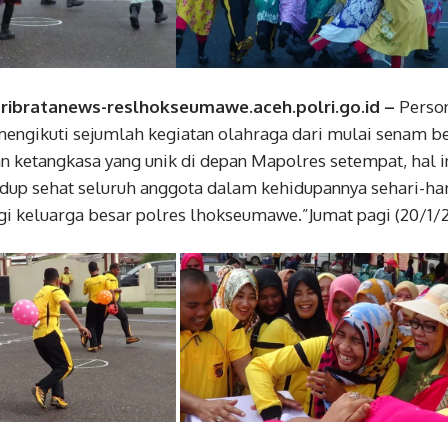
ribratanews-reslhokseumawe.aceh.polri.go.id –
Person
ngikuti sejumlah kegiatan olahraga dari mulai senam b
n ketangkasa yang unik di depan Mapolres setempat, hal in
p sehat seluruh anggota dalam kehidupannya sehari-hari
gi keluarga besar polres lhokseumawe.”Jumat pagi (20/1/2