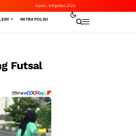
Kamis , 6 Agustus 2026
LERY
MITRA POLISI
g Futsal
Share