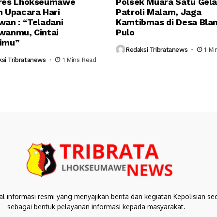
res Lhokseumawe
Polsek Muara Satu Gela
n Upacara Hari
Patroli Malam, Jaga
wan : “Teladani
Kamtibmas di Desa Bla
wanmu, Cintai
Pulo
imu”
Redaksi Tribratanews
1 Mi
si Tribratanews
1 Mins Read
al informasi resmi yang menyajikan berita dan kegiatan Kepolisian se
sebagai bentuk pelayanan informasi kepada masyarakat.