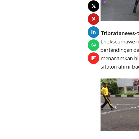
Tribratanews-t
Lhokseumawe me
pertandingan da
menanamkan hidu
silaturrahmi ba