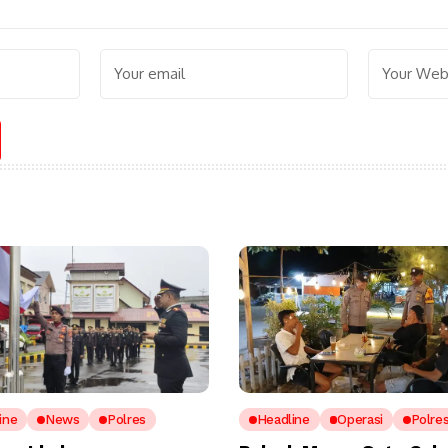
ine
News
Polres
Headline
Operasi
Polre