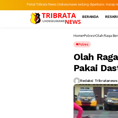
Portal Tribrata News Lhokseumawe sedang diperbarui. Harap refr
BERANDA
RESKR
Home
Polres
Olah Raga Ber
Polres
Olah Raga
Pakai Das
Redaksi Tribratanews