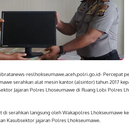
ibratanews-reslhokseumawe.aceh.polri.go.id- Percepat pel
awe serahkan alat mesin kantor (alsintor) tahun 2017 kep
ektor Jajaran Polres Lhoseumawe di Ruang Lobi Polres L
ut di serahkan langsung oleh Wakapolres Lhokseumawe ke
dan Kasubsektor jajaran Polres Lhokseumawe.