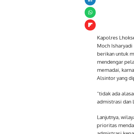
Kapolres Lhok
Moch Isharyadi 
berikan untuk m
mendengar pelay
memadai, karna
Alsintor yang di
“tidak ada alas
admistrasi dan 
Lanjutnya, wila
prioritas menda
admistrasi kep