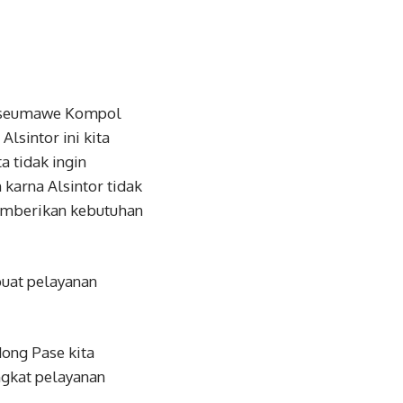
kseumawe Kompol
sintor ini kita
a tidak ingin
karna Alsintor tidak
emberikan kebutuhan
buat pelayanan
ong Pase kita
ngkat pelayanan