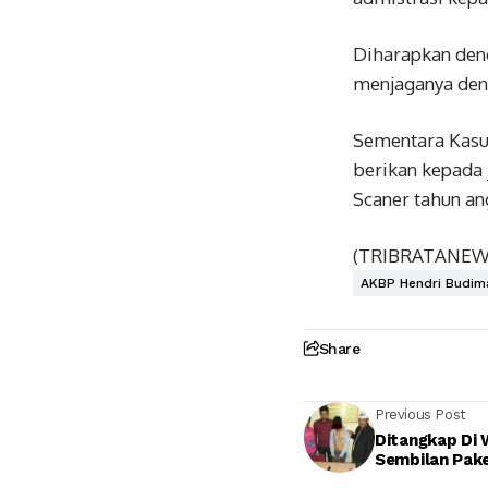
Diharapkan deng
menjaganya den
Sementara Kasu
berikan kepada 
Scaner tahun an
(TRIBRATANE
AKBP Hendri Budim
Share
Previous Post
Ditangkap Di 
Sembilan Pake