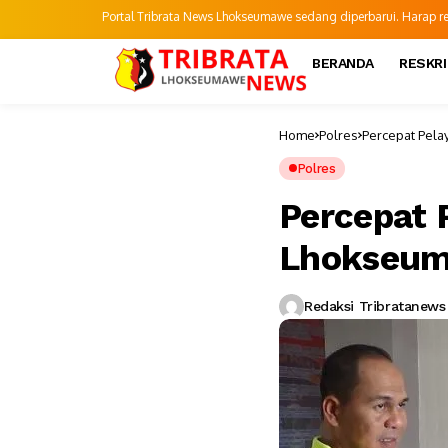
Portal Tribrata News Lhokseumawe sedang diperbarui. Harap refr
BERANDA
RESKR
Home
Polres
Percepat Pela
Polres
Percepat 
Lhokseum
Redaksi Tribratanews