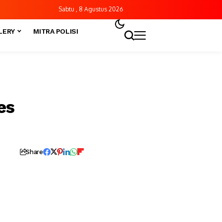
Sabtu , 8 Agustus 2026
LERY
MITRA POLISI
es
Share