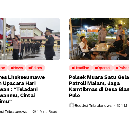
ine
News
Polres
Headline
Operasi
Polre
res Lhokseumawe
Polsek Muara Satu Gela
n Upacara Hari
Patroli Malam, Jaga
wan : “Teladani
Kamtibmas di Desa Bla
wanmu, Cintai
Pulo
imu”
Redaksi Tribratanews
1 Mi
si Tribratanews
1 Mins Read