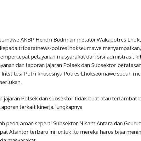
seumawe AKBP Hendri Budiman melalui Wakapolres Lho
kepada tribaratnews-polreslhokseumawe menyampaikan, Al
empercepat pelayanan masyarakat dari sisi admistrasi, kit
anan dan laporan jajaran Polsek dan Subsektor beralasan 
 Intstitusi Polri khususnya Polres Lhokseumawe sudah m
perlukan.
an jajaran Polsek dan subsektor tidak buat atau terlambat 
Laporan terkait kinerja.”ungkapnya
yah pedalaman seperti Subsektor Nisam Antara dan Geurud
pat Alsintor terbaru ini, untuk itu mereka harus bisa meni
ada masyarakat.