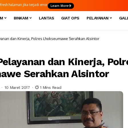
esh halaman jika terjadi error.
Learn More
IM
BINKAM
LANTAS
GIAT OPS
PELAYANAN
GAL
yanan dan Kinerja, Polres Lhokseumawe Serahkan Alsintor
Pelayanan dan Kinerja, Polr
awe Serahkan Alsintor
10 Maret 2017
1 Mins Read