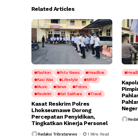
Related Articles
Fashion
Foto News
Headline
Headl
Kasi Was
Lifestyle
MRSF
Kapol
Music
News
Polres
Pimpi
Reskrim
Sat Sabhara
Travel
Pahla
Pahla
Kasat Reskrim Polres
Neger
Lhokseumawe Dorong
Percepatan Penyidikan,
Redak
Tingkatkan Kinerja Personel
Redaksi Tribratanews
1 Mins Read