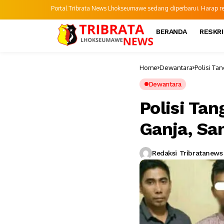
Portal Tribrata News Lhokseumawe sedang diperbarui. Harap refr
BERANDA
RESKR
Home
Dewantara
Polisi Ta
Dewantara
Polisi Ta
Ganja, Sa
Redaksi Tribratanews