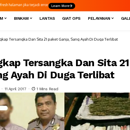
esh halaman jika terjadi error.
Learn More
IM
BINKAM
LANTAS
GIAT OPS
PELAYANAN
GAL
ngkap Tersangka Dan Sita 21 paket Ganja, Sang Ayah Di Duga Terlibat
ngkap Tersangka Dan Sita 21
ng Ayah Di Duga Terlibat
11 April 2017
1 Mins Read