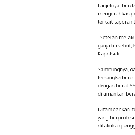
Lanjutnya, berd
mengerahkan per
terkait laporan 
“Setelah melak
ganja tersebut,
Kapolsek
Sambungnya, dar
tersangka berup
dengan berat 65
di amankan bera
Ditambahkan, te
yang berprofesi
dilakukan pengg