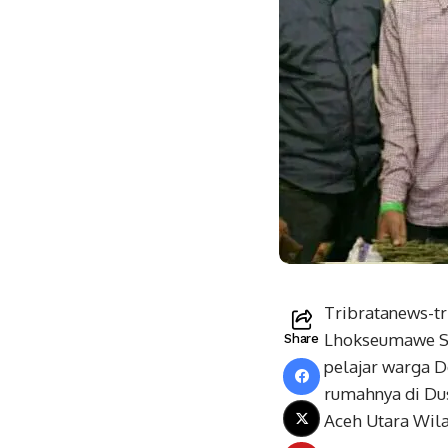
Tribratanews-tr
Lhokseumawe Se
Share
pelajar warga D
rumahnya di Du
Aceh Utara Wila