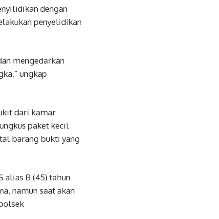
enyilidikan dengan
elakukan penyelidikan
 dan mengedarkan
gka.” ungkap
kit dari kamar
ungkus paket kecil
tal barang bukti yang
alias B (45) tahun
ma, namun saat akan
apolsek