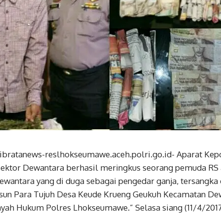
ibratanews-reslhokseumawe.aceh.polri.go.id- Aparat Kepo
ktor Dewantara berhasil meringkus seorang pemuda RS al
ewantara yang di duga sebagai pengedar ganja, tersangka 
sun Para Tujuh Desa Keude Krueng Geukuh Kecamatan De
yah Hukum Polres Lhokseumawe.” Selasa siang (11/4/2017