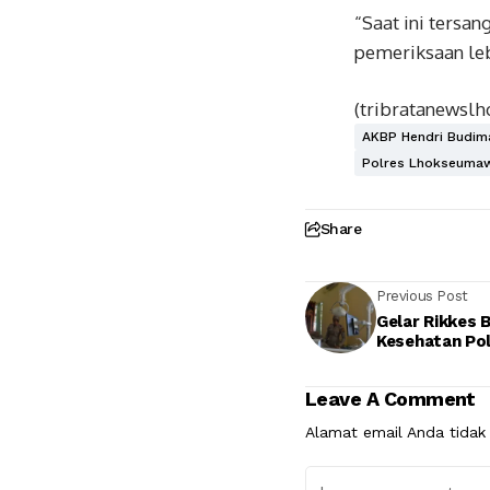
“Saat ini tersa
pemeriksaan lebi
(tribratanews
AKBP Hendri Budim
Polres Lhokseumaw
Share
Previous Post
Gelar Rikkes 
Kesehatan Pol
Leave A Comment
Alamat email Anda tidak 