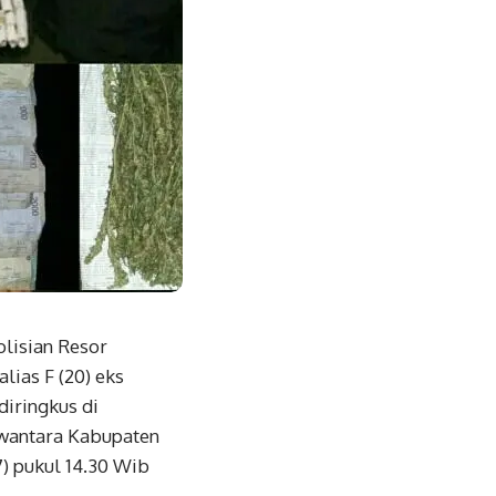
lisian Resor
ias F (20) eks
diringkus di
wantara Kabupaten
) pukul 14.30 Wib