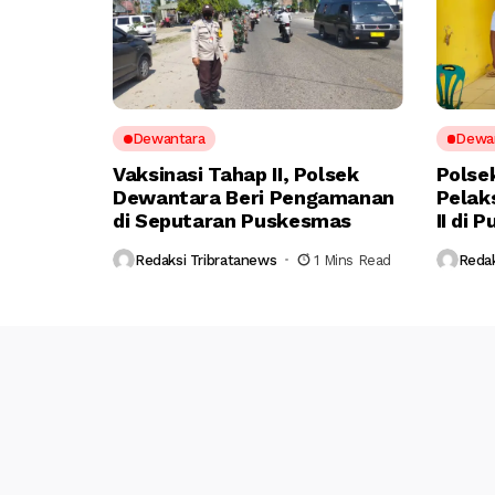
Dewantara
Dewa
Vaksinasi Tahap II, Polsek
Polse
Dewantara Beri Pengamanan
Pelak
di Seputaran Puskesmas
II di
Redaksi Tribratanews
1 Mins Read
Redak