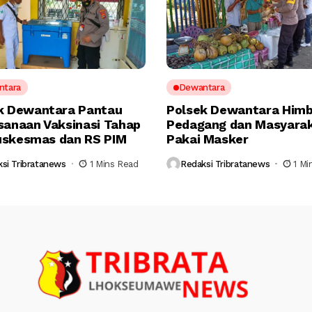
ntara
Dewantara
k Dewantara Pantau
Polsek Dewantara Him
sanaan Vaksinasi Tahap
Pedagang dan Masyara
 Puskesmas dan RS PIM
Pakai Masker
si Tribratanews
1 Mins Read
Redaksi Tribratanews
1 Mi