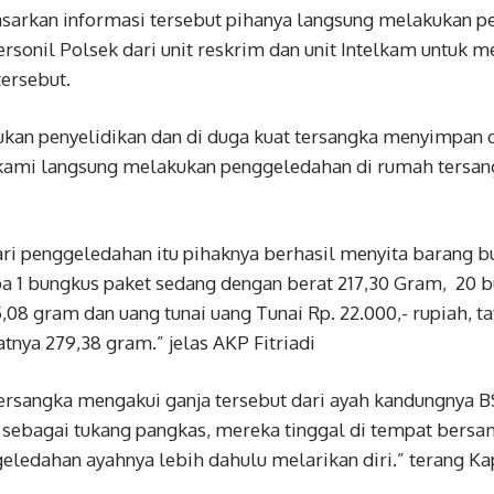
asarkan informasi tersebut pihanya langsung melakukan p
sonil Polsek dari unit reskrim dan unit Intelkam untuk m
tersebut.
ukan penyelidikan dan di duga kuat tersangka menyimpan
 kami langsung melakukan penggeledahan di rumah tersan
i penggeledahan itu pihaknya berhasil menyita barang bu
a 1 bungkus paket sedang dengan berat 217,30 Gram, 20 b
,08 gram dan uang tunai uang Tunai Rp. 22.000,- rupiah, ta
tnya 279,38 gram.” jelas AKP Fitriadi
rsangka mengakui ganja tersebut dari ayah kandungnya BS 
 sebagai tukang pangkas, mereka tinggal di tempat bersa
eledahan ayahnya lebih dahulu melarikan diri.” terang K