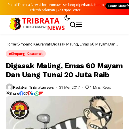
Portal Tribrata News Lhokseumawe sedang diperbarui. Harap
Learn More
refresh halaman jika terjadi error.
Home
Simpang Keuramat
Digasak Maling, Emas 60 Mayam Dan
Uang Tunai 20 Juta Raib
Simpang Keuramat
Digasak Maling, Emas 60 Mayam
Dan Uang Tunai 20 Juta Raib
Redaksi Tribratanews
31 Mei 2017
1 Mins Read
Share