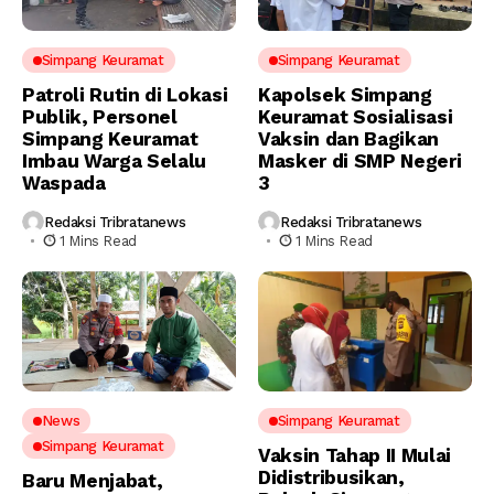
Simpang Keuramat
Simpang Keuramat
Patroli Rutin di Lokasi
Kapolsek Simpang
Publik, Personel
Keuramat Sosialisasi
Simpang Keuramat
Vaksin dan Bagikan
Imbau Warga Selalu
Masker di SMP Negeri
Waspada
3
Redaksi Tribratanews
Redaksi Tribratanews
1 Mins Read
1 Mins Read
News
Simpang Keuramat
Simpang Keuramat
Vaksin Tahap II Mulai
Didistribusikan,
Baru Menjabat,