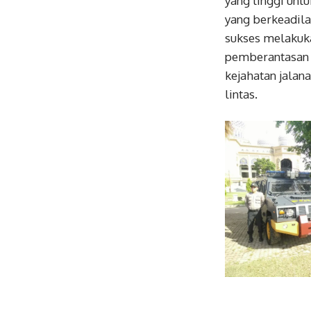
yang tinggi un
yang berkeadila
sukses melakuka
pemberantasan 
kejahatan jalan
lintas.