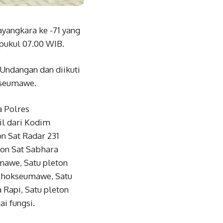
angkara ke -71 yang
pukul 07.00 WIB.
 Undangan dan diikuti
kseumawe.
a Polres
l dari Kodim
n Sat Radar 231
ton Sat Sabhara
mawe, Satu pleton
 Lhokseumawe, Satu
 Rapi, Satu pleton
i fungsi.