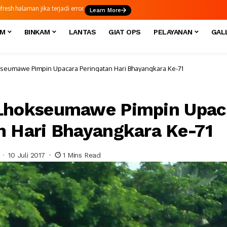
esh halaman jika terjadi error.
Learn More
IM
BINKAM
LANTAS
GIAT OPS
PELAYANAN
GAL
seumawe Pimpin Upacara Peringatan Hari Bhayangkara Ke-71
 Lhokseumawe Pimpin Upac
n Hari Bhayangkara Ke-71
10 Juli 2017
1 Mins Read