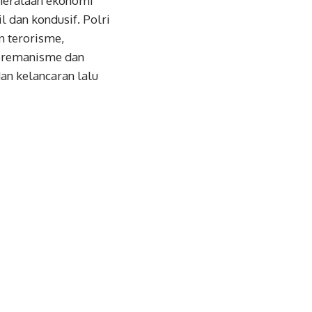
merataan ekonomi
 dan kondusif. Polri
n terorisme,
 premanisme dan
an kelancaran lalu