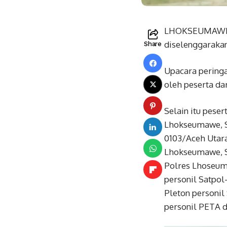
LHOKSEUMAWE- P
diselenggarakan
Share
Upacara peringa
oleh peserta da
Selain itu peser
Lhokseumawe, S
0103/Aceh Utara
Lhokseumawe, Sa
Polres Lhoseum
personil Satpo
Pleton personil
personil PETA d