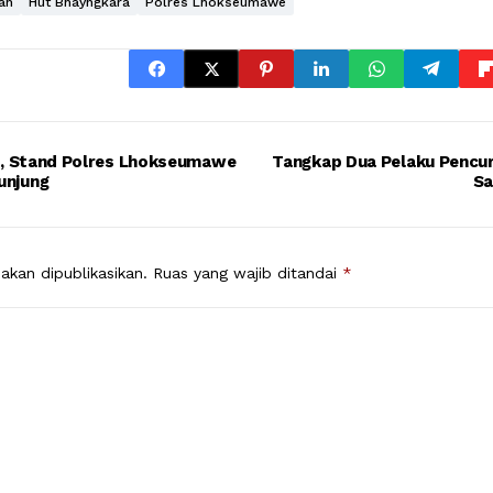
an
Hut Bhayngkara
Polres Lhokseumawe
awe
Tangkap Dua Pelaku Pencuria
unjung
Sa
akan dipublikasikan.
Ruas yang wajib ditandai
*