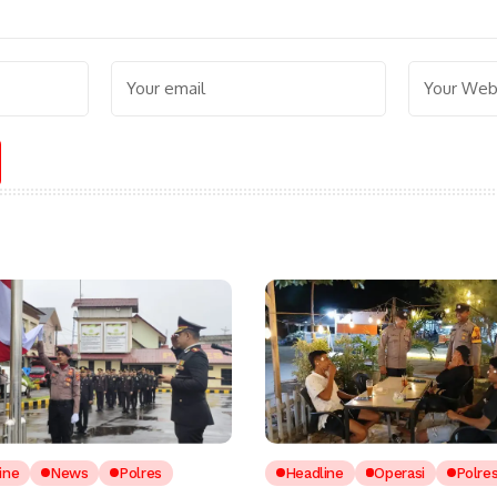
ine
News
Polres
Headline
Operasi
Polre