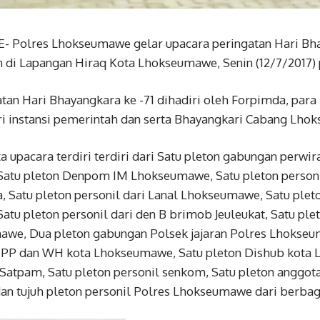
olres Lhokseumawe gelar upacara peringatan Hari Bhay
 di Lapangan Hiraq Kota Lhokseumawe, Senin (12/7/2017) 
tan Hari Bhayangkara ke -71 dihadiri oleh Forpimda, para
ri instansi pemerintah dan serta Bhayangkari Cabang Lho
ta upacara terdiri terdiri dari Satu pleton gabungan perwir
atu pleton Denpom IM Lhokseumawe, Satu pleton personi
, Satu pleton personil dari Lanal Lhokseumawe, Satu pleto
tu pleton personil dari den B brimob Jeuleukat, Satu ple
awe, Dua pleton gabungan Polsek jajaran Polres Lhokseu
l-PP dan WH kota Lhokseumawe, Satu pleton Dishub kota
 Satpam, Satu pleton personil senkom, Satu pleton anggota
an tujuh pleton personil Polres Lhokseumawe dari berbaga