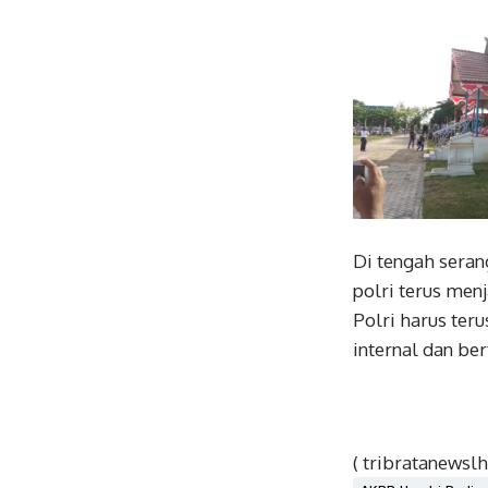
Di tengah seran
polri terus men
Polri harus ter
internal dan ber
( tribratanew