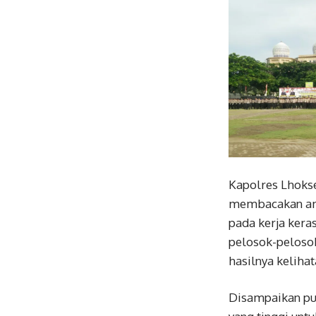
Kapolres Lhoks
membacakan ama
pada kerja kera
pelosok-peloso
hasilnya kelihat
Disampaikan pula