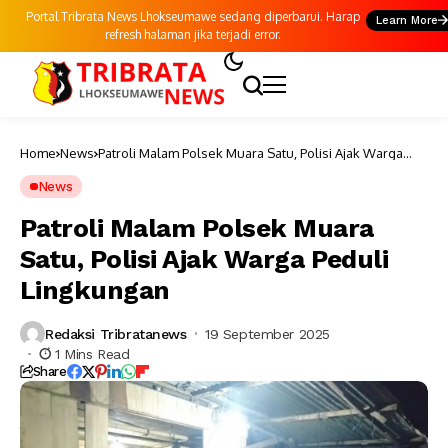
Portal Tribrata News Lhokseumawe sedang diperbarui. Harap
Learn More
refresh halaman jika terjadi error.
Home
News
Patroli Malam Polsek Muara Satu, Polisi Ajak Warga
Peduli Lingkungan
News
Patroli Malam Polsek Muara
Satu, Polisi Ajak Warga Peduli
Lingkungan
Redaksi Tribratanews
19 September 2025
1 Mins Read
Share