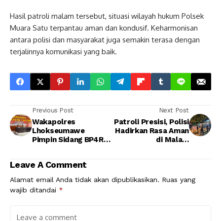
Hasil patroli malam tersebut, situasi wilayah hukum Polsek
Muara Satu terpantau aman dan kondusif. Keharmonisan
antara polisi dan masyarakat juga semakin terasa dengan
terjalinnya komunikasi yang baik.
Previous Post
Next Post
Wakapolres
Patroli Presisi, Polisi
Lhokseumawe
Hadirkan Rasa Aman
Pimpin Sidang BP4R,
di Malam
Calon Bhayangkari
Lhokseumawe
Diingatkan Bijak
Leave A Comment
Bermedia Sosial dan
Jaga Nama Baik Polri
Alamat email Anda tidak akan dipublikasikan.
Ruas yang
wajib ditandai
*