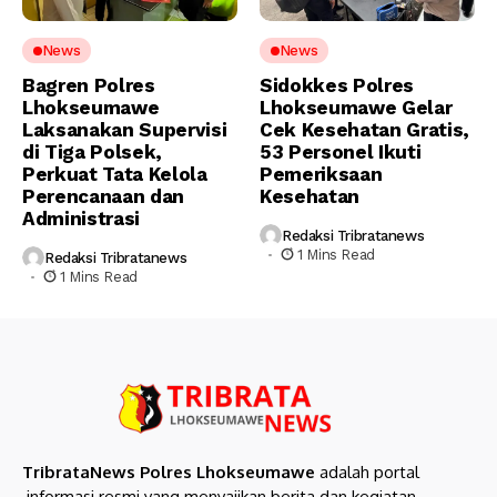
News
News
Bagren Polres
Sidokkes Polres
Lhokseumawe
Lhokseumawe Gelar
Laksanakan Supervisi
Cek Kesehatan Gratis,
di Tiga Polsek,
53 Personel Ikuti
Perkuat Tata Kelola
Pemeriksaan
Perencanaan dan
Kesehatan
Administrasi
Redaksi Tribratanews
1 Mins Read
Redaksi Tribratanews
1 Mins Read
TribrataNews Polres Lhokseumawe
adalah portal
informasi resmi yang menyajikan berita dan kegiatan