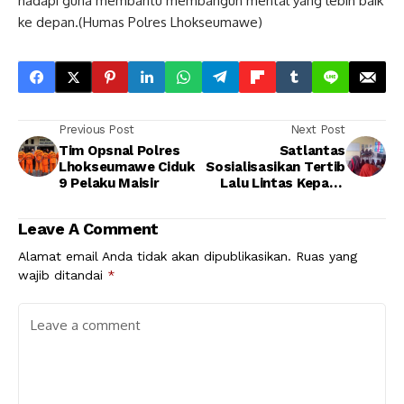
hadapi guna membantu membangun mental yang lebih baik
ke depan.(Humas Polres Lhokseumawe)
Previous Post
Next Post
Tim Opsnal Polres
Satlantas
Lhokseumawe Ciduk
Sosialisasikan Tertib
9 Pelaku Maisir
Lalu Lintas Kepada
Pelajar SMAN 1
Simpang Keuramat
Leave A Comment
Alamat email Anda tidak akan dipublikasikan.
Ruas yang
wajib ditandai
*