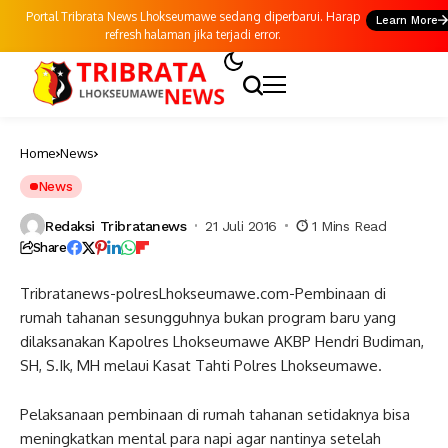
Portal Tribrata News Lhokseumawe sedang diperbarui. Harap
Learn More
refresh halaman jika terjadi error.
Home
News
News
Redaksi Tribratanews
21 Juli 2016
1 Mins Read
Share
Tribratanews-polresLhokseumawe.com-Pembinaan di
rumah tahanan sesungguhnya bukan program baru yang
dilaksanakan Kapolres Lhokseumawe AKBP Hendri Budiman,
SH, S.Ik, MH melaui Kasat Tahti Polres Lhokseumawe.
Pelaksanaan pembinaan di rumah tahanan setidaknya bisa
meningkatkan mental para napi agar nantinya setelah