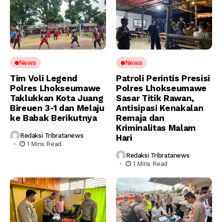
News
News
Tim Voli Legend
Patroli Perintis Presisi
Polres Lhokseumawe
Polres Lhokseumawe
Taklukkan Kota Juang
Sasar Titik Rawan,
Bireuen 3-1 dan Melaju
Antisipasi Kenakalan
ke Babak Berikutnya
Remaja dan
Kriminalitas Malam
Redaksi Tribratanews
Hari
1 Mins Read
Redaksi Tribratanews
1 Mins Read