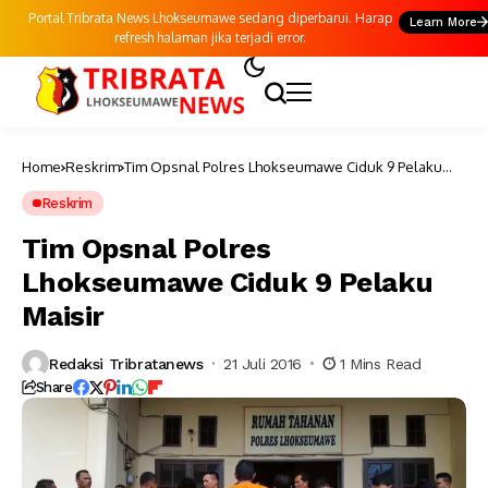
Portal Tribrata News Lhokseumawe sedang diperbarui. Harap
Learn More
refresh halaman jika terjadi error.
Home
Reskrim
Tim Opsnal Polres Lhokseumawe Ciduk 9 Pelaku
Maisir
Reskrim
Tim Opsnal Polres
Lhokseumawe Ciduk 9 Pelaku
Maisir
Redaksi Tribratanews
21 Juli 2016
1 Mins Read
Share