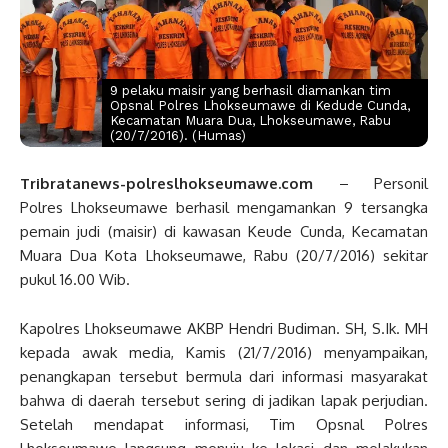
9 pelaku maisir yang berhasil diamankan tim
Opsnal Polres Lhokseumawe di Kedude Cunda,
Kecamatan Muara Dua, Lhokseumawe, Rabu
(20/7/2016). (Humas)
T
ribratanews-
po
lres
l
hokseumawe.com
– Personil
Polres Lhokseumawe berhasil mengamankan 9 tersangka
pemain judi (maisir) di kawasan Keude Cunda, Kecamatan
Muara Dua Kota Lhokseumawe, Rabu (20/7/2016) sekitar
pukul 16.00 Wib.
Kapolres Lhokseumawe AKBP Hendri Budiman. SH, S.Ik. MH
kepada awak media, Kamis (21/7/2016) menyampaikan,
penangkapan tersebut bermula dari informasi masyarakat
bahwa di daerah tersebut sering di jadikan lapak perjudian.
Setelah mendapat informasi, Tim Opsnal Polres