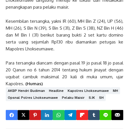
Lhokseumawe langsung menuju ke lokasi dan melakukan
penangkapan para pelaku maisir.
Kesembilan tersangka, yakni IR (60), MH Bin Z (24), UP (56),
MH (26), S Bin N (39), S Bin S (31), Z Bin S (38), NZ Bin H (46)
dan M Bin I (31) berikut barang bukti 2 set kartu domino
serta uang sejumlah Rp130 ribu diamankan petugas ke
Mapolres Lhokseumawe.
Para tersangka diancam dengan pasal 19 jo pasal 18 jo pasal
20 Qanun no 6 tahun 2014 tentang hukum jinayat dengan
uqubat cambuk maksimal 20 kali di muka umum, ujar
Kapolres.
(Humas)
AKBP Hendri Budiman
Headline
Kapolres Lhokseumawe
MH
Opsnal Polres Lhokseumawe
Pelaku Maisir
S.IK
SH