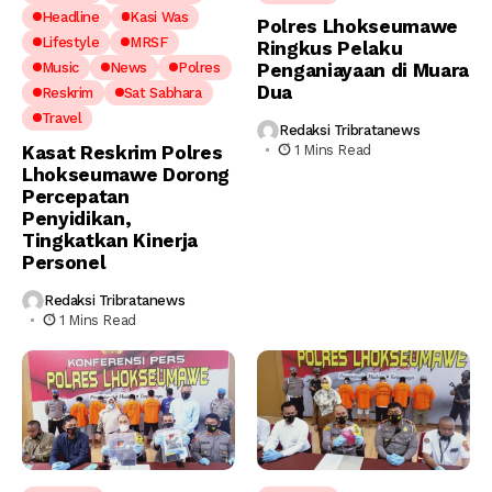
Headline
Kasi Was
Polres Lhokseumawe
Lifestyle
MRSF
Ringkus Pelaku
Music
News
Polres
Penganiayaan di Muara
Dua
Reskrim
Sat Sabhara
Travel
Redaksi Tribratanews
Kasat Reskrim Polres
1 Mins Read
Lhokseumawe Dorong
Percepatan
Penyidikan,
Tingkatkan Kinerja
Personel
Redaksi Tribratanews
1 Mins Read