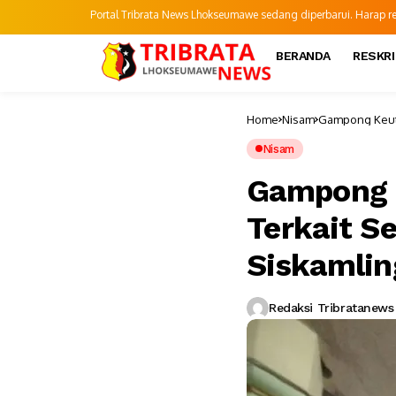
Portal Tribrata News Lhokseumawe sedang diperbarui. Harap refr
BERANDA
RESKR
Home
Nisam
Gampong Keuta
Nisam
Gampong 
Terkait S
Siskamlin
Redaksi Tribratanews