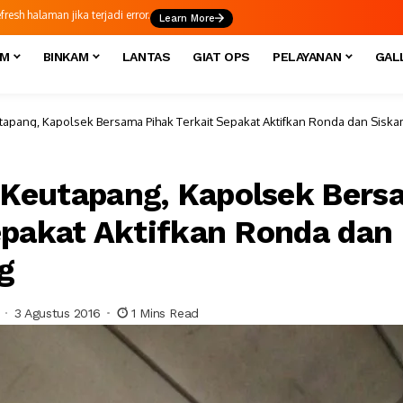
esh halaman jika terjadi error.
Learn More
IM
BINKAM
LANTAS
GIAT OPS
PELAYANAN
GAL
pang, Kapolsek Bersama Pihak Terkait Sepakat Aktifkan Ronda dan Siska
Keutapang, Kapolsek Bers
epakat Aktifkan Ronda dan
g
3 Agustus 2016
1 Mins Read