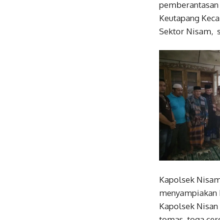
pemberantasan 
Keutapang Keca
Sektor Nisam, 
Kapolsek Nisam
menyampiakan Ra
Kapolsek Nisan
tomas, toga cer