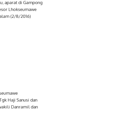
ku, aparat di Gampong
Resor Lhokseumawe
lam (2/8/2016)
okseumawe
Tgk Haji Sanusi dan
akili Danramil dan