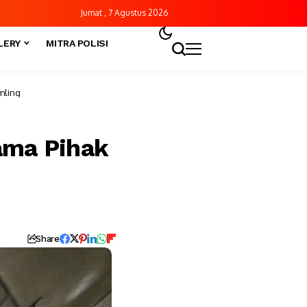
Jumat , 7 Agustus 2026
LERY
MITRA POLISI
mling
ama Pihak
Share