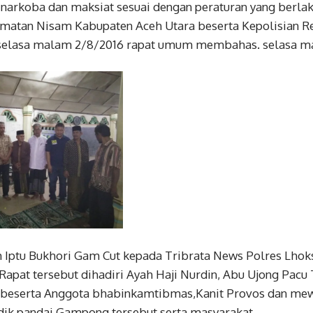
narkoba dan maksiat sesuai dengan peraturan yang berla
matan Nisam Kabupaten Aceh Utara beserta Kepolisian 
selasa malam 2/8/2016 rapat umum membahas. selasa ma
 Iptu Bukhori Gam Cut kepada Tribrata News Polres Lh
pat tersebut dihadiri Ayah Haji Nurdin, Abu Ujong Pacu 
 beserta Anggota bhabinkamtibmas,Kanit Provos dan mew
dik pandai Gampong tersebut serta masyarakat.