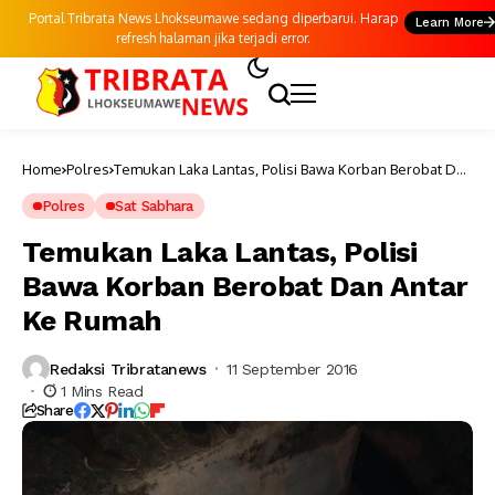
Portal Tribrata News Lhokseumawe sedang diperbarui. Harap
Learn More
refresh halaman jika terjadi error.
Home
Polres
Temukan Laka Lantas, Polisi Bawa Korban Berobat Dan
Antar Ke Rumah
Polres
Sat Sabhara
Temukan Laka Lantas, Polisi
Bawa Korban Berobat Dan Antar
Ke Rumah
Redaksi Tribratanews
11 September 2016
1 Mins Read
Share