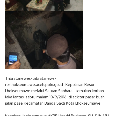
Tribratanewes-tribratanews-
reslhokseumawe.aceh.polri.go.id- Kepolisian Resor
Lhokseumawe melalui Satuan Sabhara temukan korban
laka lantas, sabtu malam 10/9/2016 di sekitar pasar buah
jalan pase Kecamatan Banda Sakti Kota Lhokseumawe
Kapolres Lhokseumawe AKBP Hendri Budiman. SH, S.Ik, MH