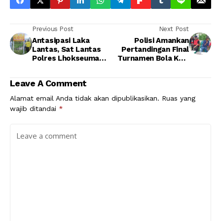
Previous Post
Next Post
Antasipasi Laka
Polisi Amankan
Lantas, Sat Lantas
Pertandingan Final
Polres Lhokseumawe
Turnamen Bola Kaki
bersama Jasa
Hut Karang Taruna
Raharja Pasang
Kuta Makmur
Leave A Comment
Papan Himbauan
Alamat email Anda tidak akan dipublikasikan.
Ruas yang
wajib ditandai
*