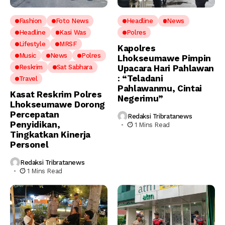
Fashion
Foto News
Headline
News
Headline
Kasi Was
Polres
Lifestyle
MRSF
Kapolres
Music
News
Polres
Lhokseumawe Pimpin
Reskrim
Sat Sabhara
Upacara Hari Pahlawan
: “Teladani
Travel
Pahlawanmu, Cintai
Kasat Reskrim Polres
Negerimu”
Lhokseumawe Dorong
Percepatan
Redaksi Tribratanews
Penyidikan,
1 Mins Read
Tingkatkan Kinerja
Personel
Redaksi Tribratanews
1 Mins Read