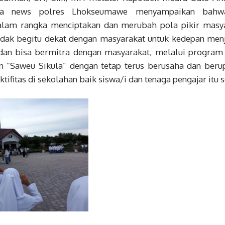
ata news polres Lhokseumawe menyampaikan bahwa
alam rangka menciptakan dan merubah pola pikir masya
idak begitu dekat dengan masyarakat untuk kedepan menj
dan bisa bermitra dengan masyarakat, melalui program
an “Saweu Sikula” dengan tetap terus berusaha dan beru
ifitas di sekolahan baik siswa/i dan tenaga pengajar itu s