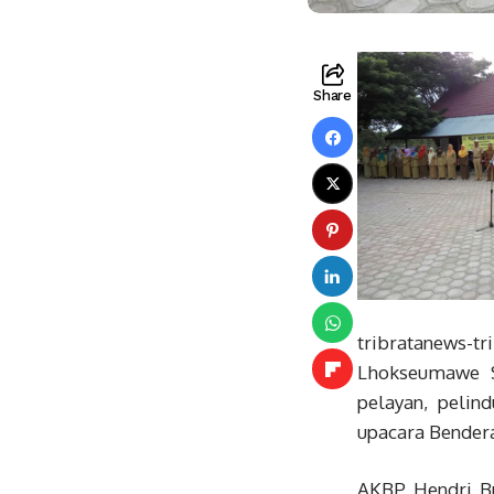
Share
tribratanews-
Lhokseumawe S
pelayan, peli
upacara Bendera
AKBP Hendri B