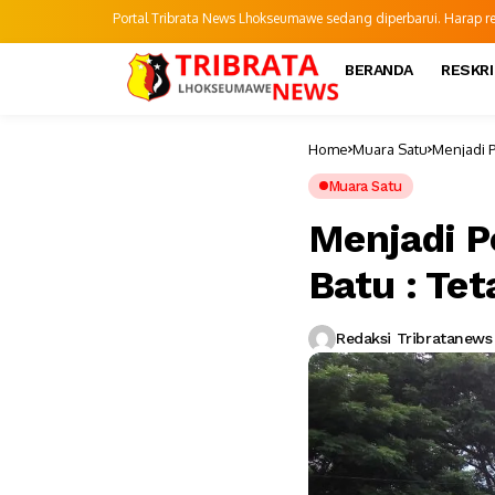
Portal Tribrata News Lhokseumawe sedang diperbarui. Harap refr
BERANDA
RESKR
Home
Muara Satu
Menjadi P
Muara Satu
Menjadi P
Batu : Te
Redaksi Tribratanews