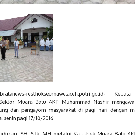
tribratanews-reslhokseumawe.aceh.polri.go.id- Kep
ektor Muara Batu AKP Muhammad Nashir mengawali 
ndung dan pengayom masyarakat di pagi hari dengan m
, senin pagi 17/10/2016
udiman, SH, S.Ik, MH melalui Kapolsek Muara Batu 