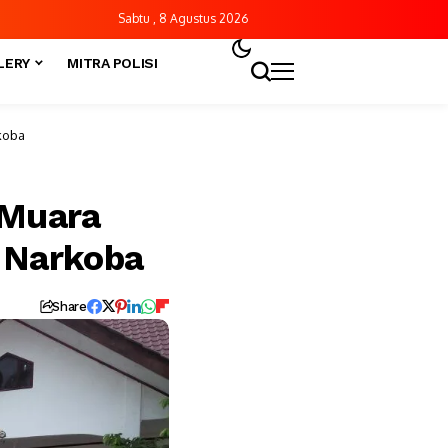
Sabtu , 8 Agustus 2026
LERY
MITRA POLISI
koba
 Muara
i Narkoba
Share