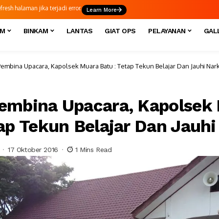
esh halaman jika terjadi error.
Learn More
IM
BINKAM
LANTAS
GIAT OPS
PELAYANAN
GAL
embina Upacara, Kapolsek Muara Batu : Tetap Tekun Belajar Dan Jauhi Nar
embina Upacara, Kapolsek
tap Tekun Belajar Dan Jauh
17 Oktober 2016
1 Mins Read