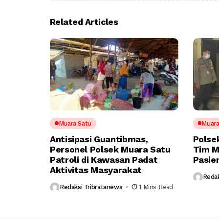
Related Articles
Muara Satu
Muara
Antisipasi Guantibmas,
Polse
Personel Polsek Muara Satu
Tim M
Patroli di Kawasan Padat
Pasien
Aktivitas Masyarakat
Redak
Redaksi Tribratanews
1 Mins Read