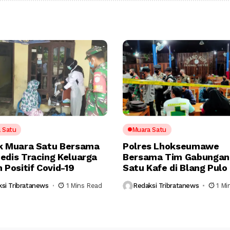
 Satu
Muara Satu
k Muara Satu Bersama
Polres Lhokseumawe
edis Tracing Keluarga
Bersama Tim Gabungan
 Positif Covid-19
Satu Kafe di Blang Pulo
si Tribratanews
1 Mins Read
Redaksi Tribratanews
1 Mi