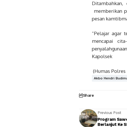
Ditambahkan, 
memberikan pe
pesan kamtibm
“Pelajar agar 
mencapai cita
penyalahgunaan
Kapolsek
(Humas Polre
Akbo Hendri Budim
Share
Previous Post
Program Sawe
Berlanjut Ke 