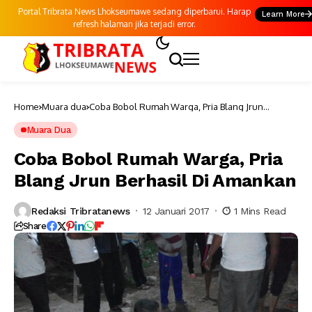
Portal Tribrata News Lhokseumawe sedang diperbarui. Harap
Learn More
refresh halaman jika terjadi error.
Home
Muara dua
Coba Bobol Rumah Warga, Pria Blang Jrun
Berhasil Di Amankan
Muara Dua
Coba Bobol Rumah Warga, Pria
Blang Jrun Berhasil Di Amankan
Redaksi Tribratanews
12 Januari 2017
1 Mins Read
Share