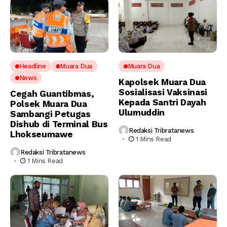
Headline
Muara Dua
Muara Dua
News
Kapolsek Muara Dua
Sosialisasi Vaksinasi
Cegah Guantibmas,
Kepada Santri Dayah
Polsek Muara Dua
Ulumuddin
Sambangi Petugas
Dishub di Terminal Bus
Redaksi Tribratanews
Lhokseumawe
1 Mins Read
Redaksi Tribratanews
1 Mins Read