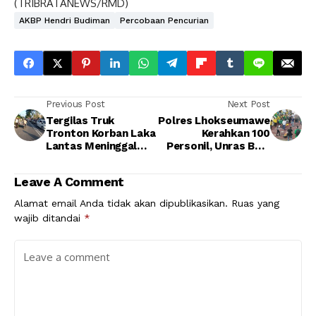
(TRIBRATANEWS/RMD)
AKBP Hendri Budiman
Percobaan Pencurian
Previous Post
Next Post
Tergilas Truk
Polres Lhokseumawe
Tronton Korban Laka
Kerahkan 100
Lantas Meninggal
Personil, Unras Bela
Dunia, Polisi : Hati-
Rakyat 121 Di Warnai
hatilah Saat
Pembakaran Ban
Leave A Comment
Berkendaraan
Alamat email Anda tidak akan dipublikasikan.
Ruas yang
wajib ditandai
*