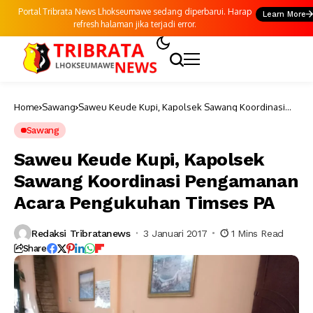
Portal Tribrata News Lhokseumawe sedang diperbarui. Harap
Learn More
refresh halaman jika terjadi error.
Home
Sawang
Saweu Keude Kupi, Kapolsek Sawang Koordinasi
Pengamanan Acara Pengukuhan Timses PA
Sawang
Saweu Keude Kupi, Kapolsek
Sawang Koordinasi Pengamanan
Acara Pengukuhan Timses PA
Redaksi Tribratanews
3 Januari 2017
1 Mins Read
Share