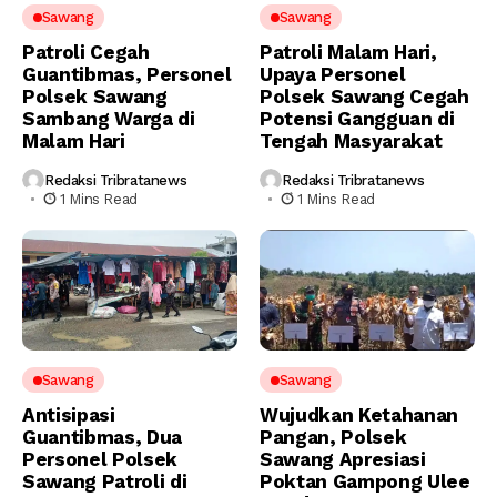
Sawang
Sawang
Patroli Cegah
Patroli Malam Hari,
Guantibmas, Personel
Upaya Personel
Polsek Sawang
Polsek Sawang Cegah
Sambang Warga di
Potensi Gangguan di
Malam Hari
Tengah Masyarakat
Redaksi Tribratanews
Redaksi Tribratanews
1 Mins Read
1 Mins Read
Sawang
Sawang
Antisipasi
Wujudkan Ketahanan
Guantibmas, Dua
Pangan, Polsek
Personel Polsek
Sawang Apresiasi
Sawang Patroli di
Poktan Gampong Ulee