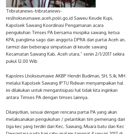
Tribratanews-tribratanews-
reslhokseumawe.aceh.polri.go.id Saweu Keude Kupi,
Kapolsek Sawang Koordinasi Pengamanan acara
pengukuhan Timses PA bersama muspika sawang, ketua
KPA, panglima sago dan anggota DPRA dari partai Aceh an.
tarmizi dan beberapa simpatisan di keude sawang
Kecamatan Sawang Kab. Aceh utara.” senin 2/1/2017 sekira
pukul 12.00 Wib
Kapolres Lhokseumawe AKBP Hendri Budiman, SH, S.Ik, MH
melalui Kapolsek Sawang IPTU Ridwan menyampaikan hal
ini dilakukan untuk mengantisipasi hal tidak kita inginkan
antara Timses PA dengan timses lainnya.
Dilanjutkan, sesuai dengan rencana partai PA yang akan
melaksanakan pengukuhan / pelantikan tim pemenang dari
tiga kec yang terdiri dari Kec. Sawang, Muara batu dan Kec
Dewantara pada hari rabu malam tanggal 4 januari 2017 di