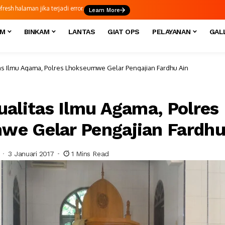
esh halaman jika terjadi error.
Learn More
IM
BINKAM
LANTAS
GIAT OPS
PELAYANAN
GAL
tas Ilmu Agama, Polres Lhokseumwe Gelar Pengajian Fardhu Ain
ualitas Ilmu Agama, Polres
e Gelar Pengajian Fardhu
3 Januari 2017
1 Mins Read