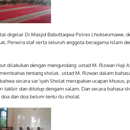
tal digelar Di Masjid Babuttaqwa Polres Lhokseumawe, de
at, Perwira staf serta seluruh anggota beragama Islam 
ebut dilakukan dengan mengundang ustad M. Rizwan Haji 
 membahas tentang sholat, ustad M. Rizwan dalam bahasa
ahwa secara sar’iyah Sholat merupakan ucapan khusus, p
ri takbir dan ditutup dengam salam. Dan secara bahasa shol
u doa dan doa belum tentu itu sholat.