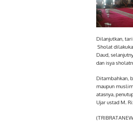
Dilanjutkan, ta
Sholat dilakuka
Daud, selanjutn
dan isya sholat
Ditambahkan, ba
maupun muslim 
atasnya, penutu
Ujar ustad M. R
(TRIBRATANE