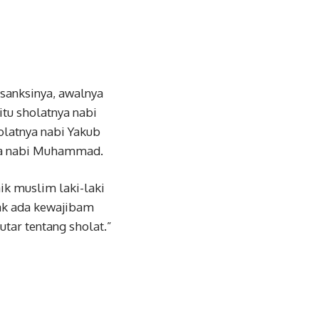
 sanksinya, awalnya
itu sholatnya nabi
olatnya nabi Yakub
nya nabi Muhammad.
k muslim laki-laki
ak ada kewajibam
utar tentang sholat.”