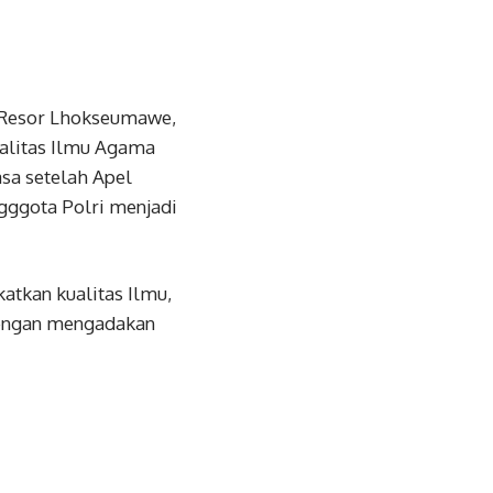
n Resor Lhokseumawe,
ualitas Ilmu Agama
asa setelah Apel
gggota Polri menjadi
tkan kualitas Ilmu,
dengan mengadakan