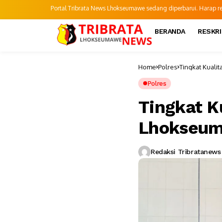
Portal Tribrata News Lhokseumawe sedang diperbarui. Harap refr
BERANDA
RESKR
Home
Polres
Tingkat Kuali
Polres
Tingkat K
Lhokseumw
Redaksi Tribratanews