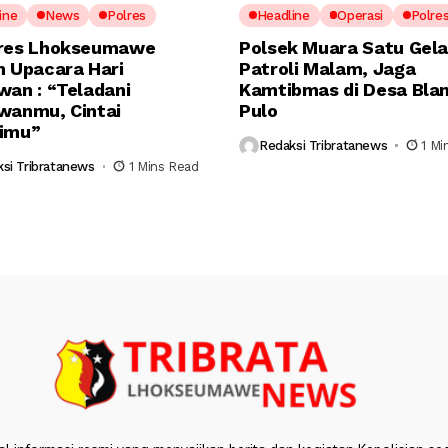
ine
News
Polres
Headline
Operasi
Polre
res Lhokseumawe
Polsek Muara Satu Gela
n Upacara Hari
Patroli Malam, Jaga
wan : “Teladani
Kamtibmas di Desa Bla
wanmu, Cintai
Pulo
imu”
Redaksi Tribratanews
1 Mi
si Tribratanews
1 Mins Read