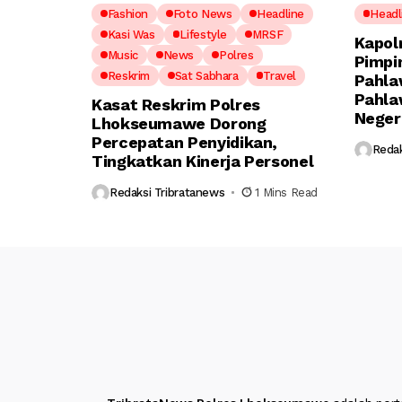
Fashion
Foto News
Headline
Headl
Kasi Was
Lifestyle
MRSF
Kapol
Music
News
Polres
Pimpi
Reskrim
Sat Sabhara
Travel
Pahla
Pahla
Kasat Reskrim Polres
Neger
Lhokseumawe Dorong
Percepatan Penyidikan,
Redak
Tingkatkan Kinerja Personel
Redaksi Tribratanews
1 Mins Read