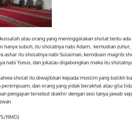
rikussalah atau orang yang meninggalakan sholat tentu ada
n hanya subuh, itu sholatnya nabi Adam, kemudian zuhur, 
ya ashar itu sholatnya nabi Sulaiman, kemduain magrib sh
nya nabi Yunus, dan jukalau digabungkan maka itu sholat
hwa sholat itu diwajibkan kepada muslim yang balikh bai
perempuam, dan orang yang yidak berakhal atau gila tid
pan pengajian tersebut diakhir dengan sesi tanya jawab sep
izwan
WS/RMD)