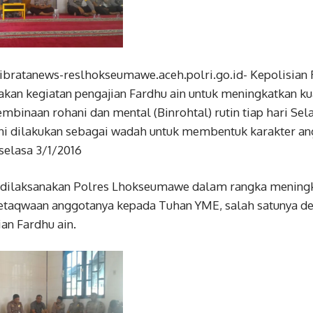
ribratanews-reslhokseumawe.aceh.polri.go.id- Kepolisia
kan kegiatan pengajian Fardhu ain untuk meningkatkan k
embinaan rohani dan mental (Binrohtal) rutin tiap hari Sel
ni dilakukan sebagai wadah untuk membentuk karakter an
selasa 3/1/2016
 dilaksanakan Polres Lhokseumawe dalam rangka meningka
etaqwaan anggotanya kepada Tuhan YME, salah satunya 
ian Fardhu ain.