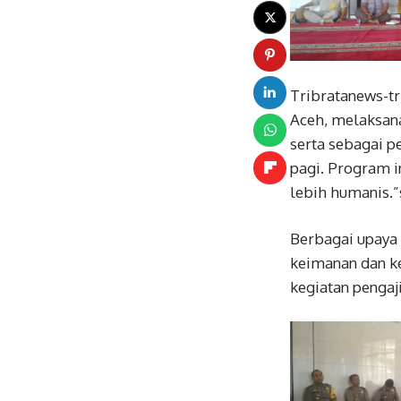
Tribratanews-t
Aceh, melaksana
serta sebagai p
pagi. Program i
lebih humanis.”
Berbagai upaya
keimanan dan k
kegiatan pengaj