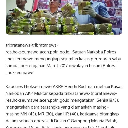
tribratanews-tribratanews-
reslhokseumawe.aceh.polri.go.id- Satuan Narkoba Polres
Lhokseumawe mengungkap sejumlah kasus peredaran sabu
sampai pertengahan Maret 2017 diwalayah hukum Polres
Lhokseumawe
Kapolres Lhokseumawe AKBP Hendri Budiman melalui Kasat
Narkoban AKP Muktar kepada tribratanews-tribratanews-
reslhokseumawe.aceh.polri.go.id mengatakan, Senin(18/3),
mengatakan para tersangka yang diamankan masing–
masing MN (43), MR (30), dan HR (40), ketiganya ditangkap
dalam sebuah operasi di Dusun C Gampong Meuria Paloh,
Kecamatan Muara Satu, Lhokseumawe pada 2 Maret lalu.