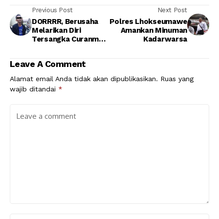
Previous Post
Next Post
DORRRR, Berusaha
Polres Lhokseumawe
Melarikan Diri
Amankan Minuman
Tersangka Curanmor
Kadarwarsa
Ini di Lumpuhkan, 4
unit Sepmor di
Leave A Comment
amankan
Alamat email Anda tidak akan dipublikasikan.
Ruas yang
wajib ditandai
*