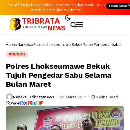
Portal Tribrata News Lhokseumawe sedang diperbarui. Harap
Learn More
refresh halaman jika terjadi error.
Home
Narkoba
Polres Lhokseumawe Bekuk Tujuh Pengedar Sabu
Selama Bulan Maret
Narkoba
Polres Lhokseumawe Bekuk
Tujuh Pengedar Sabu Selama
Bulan Maret
Redaksi Tribratanews
20 Maret 2017
1 Mins Read
Share