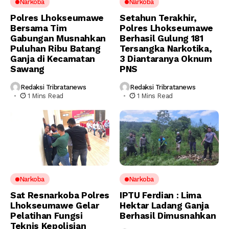
Narkoba
Narkoba
Polres Lhokseumawe
Setahun Terakhir,
Bersama Tim
Polres Lhokseumawe
Gabungan Musnahkan
Berhasil Gulung 181
Puluhan Ribu Batang
Tersangka Narkotika,
Ganja di Kecamatan
3 Diantaranya Oknum
Sawang
PNS
Redaksi Tribratanews
Redaksi Tribratanews
1 Mins Read
1 Mins Read
Narkoba
Narkoba
Sat Resnarkoba Polres
IPTU Ferdian : Lima
Lhokseumawe Gelar
Hektar Ladang Ganja
Pelatihan Fungsi
Berhasil Dimusnahkan
Teknis Kepolisian